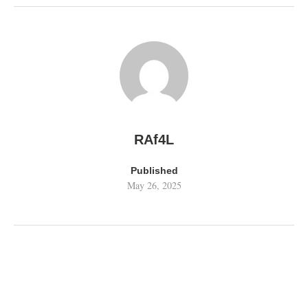
RAf4L
Published
May 26, 2025