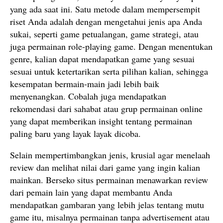
yang ada saat ini. Satu metode dalam mempersempit
riset Anda adalah dengan mengetahui jenis apa Anda
sukai, seperti game petualangan, game strategi, atau
juga permainan role-playing game. Dengan menentukan
genre, kalian dapat mendapatkan game yang sesuai
sesuai untuk ketertarikan serta pilihan kalian, sehingga
kesempatan bermain-main jadi lebih baik
menyenangkan. Cobalah juga mendapatkan
rekomendasi dari sahabat atau grup permainan online
yang dapat memberikan insight tentang permainan
paling baru yang layak layak dicoba.
Selain mempertimbangkan jenis, krusial agar menelaah
review dan melihat nilai dari game yang ingin kalian
mainkan. Berseko situs permainan menawarkan review
dari pemain lain yang dapat membantu Anda
mendapatkan gambaran yang lebih jelas tentang mutu
game itu, misalnya permainan tanpa advertisement atau