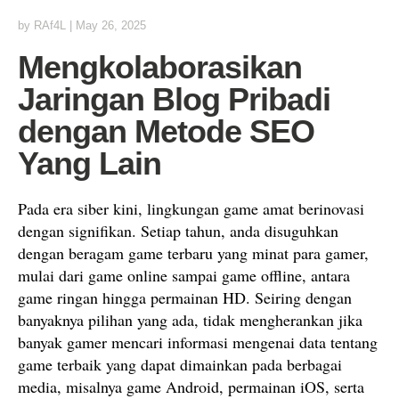
by
RAf4L
|
May 26, 2025
Mengkolaborasikan
Jaringan Blog Pribadi
dengan Metode SEO
Yang Lain
Pada era siber kini, lingkungan game amat berinovasi
dengan signifikan. Setiap tahun, anda disuguhkan
dengan beragam game terbaru yang minat para gamer,
mulai dari game online sampai game offline, antara
game ringan hingga permainan HD. Seiring dengan
banyaknya pilihan yang ada, tidak mengherankan jika
banyak gamer mencari informasi mengenai data tentang
game terbaik yang dapat dimainkan pada berbagai
media, misalnya game Android, permainan iOS, serta