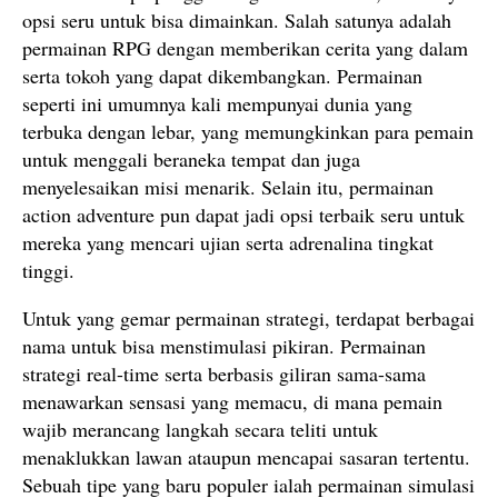
opsi seru untuk bisa dimainkan. Salah satunya adalah
permainan RPG dengan memberikan cerita yang dalam
serta tokoh yang dapat dikembangkan. Permainan
seperti ini umumnya kali mempunyai dunia yang
terbuka dengan lebar, yang memungkinkan para pemain
untuk menggali beraneka tempat dan juga
menyelesaikan misi menarik. Selain itu, permainan
action adventure pun dapat jadi opsi terbaik seru untuk
mereka yang mencari ujian serta adrenalina tingkat
tinggi.
Untuk yang gemar permainan strategi, terdapat berbagai
nama untuk bisa menstimulasi pikiran. Permainan
strategi real-time serta berbasis giliran sama-sama
menawarkan sensasi yang memacu, di mana pemain
wajib merancang langkah secara teliti untuk
menaklukkan lawan ataupun mencapai sasaran tertentu.
Sebuah tipe yang baru populer ialah permainan simulasi