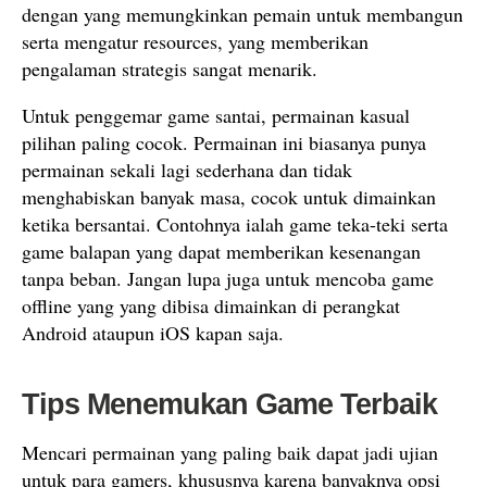
dengan yang memungkinkan pemain untuk membangun
serta mengatur resources, yang memberikan
pengalaman strategis sangat menarik.
Untuk penggemar game santai, permainan kasual
pilihan paling cocok. Permainan ini biasanya punya
permainan sekali lagi sederhana dan tidak
menghabiskan banyak masa, cocok untuk dimainkan
ketika bersantai. Contohnya ialah game teka-teki serta
game balapan yang dapat memberikan kesenangan
tanpa beban. Jangan lupa juga untuk mencoba game
offline yang yang dibisa dimainkan di perangkat
Android ataupun iOS kapan saja.
Tips Menemukan Game Terbaik
Mencari permainan yang paling baik dapat jadi ujian
untuk para gamers, khususnya karena banyaknya opsi