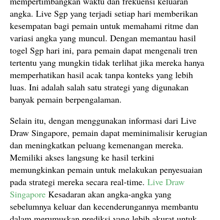
mempertimbangkan waktu dan frekuensi keluaran
angka. Live Sgp yang terjadi setiap hari memberikan
kesempatan bagi pemain untuk memahami ritme dan
variasi angka yang muncul. Dengan memantau hasil
togel Sgp hari ini, para pemain dapat mengenali tren
tertentu yang mungkin tidak terlihat jika mereka hanya
memperhatikan hasil acak tanpa konteks yang lebih
luas. Ini adalah salah satu strategi yang digunakan
banyak pemain berpengalaman.
Selain itu, dengan menggunakan informasi dari Live
Draw Singapore, pemain dapat meminimalisir kerugian
dan meningkatkan peluang kemenangan mereka.
Memiliki akses langsung ke hasil terkini
memungkinkan pemain untuk melakukan penyesuaian
pada strategi mereka secara real-time.
Live Draw
Singapore
Kesadaran akan angka-angka yang
sebelumnya keluar dan kecenderungannya membantu
dalam merumuskan prediksi yang lebih akurat untuk