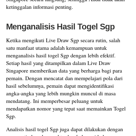
ketinggalan informasi penting.
Menganalisis Hasil Togel Sgp
Ketika mengikuti Live Draw Sgp secara rutin, salah
satu manfaat utama adalah kemampuan untuk
menganalisis hasil togel Sgp dengan lebih efektif.
Setiap hasil yang ditampilkan dalam Live Draw
Singapore memberikan data yang berharga bagi para
pemain. Dengan mencatat dan mempelajari pola dari
hasil sebelumnya, pemain dapat mengidentifikasi
angka-angka yang lebih mungkin muncul di masa
mendatang. Ini memperbesar peluang untuk
mendapatkan nomor yang tepat saat memainkan Togel
Sgp.
Analisis hasil togel Sgp juga dapat dilakukan dengan