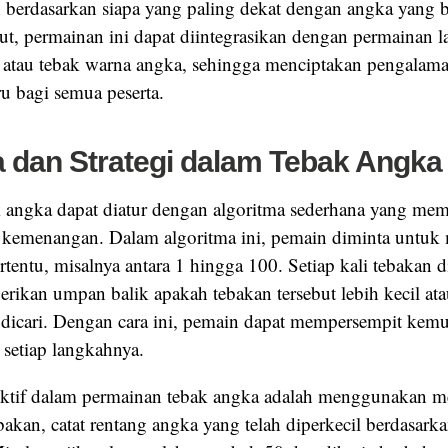
n berdasarkan siapa yang paling dekat dengan angka yang 
njut, permainan ini dapat diintegrasikan dengan permainan la
a atau tebak warna angka, sehingga menciptakan pengalama
eru bagi semua peserta.
a dan Strategi dalam Tebak Angka
 angka dapat diatur dengan algoritma sederhana yang me
 kemenangan. Dalam algoritma ini, pemain diminta untuk
rtentu, misalnya antara 1 hingga 100. Setiap kali tebakan 
rikan umpan balik apakah tebakan tersebut lebih kecil ata
 dicari. Dengan cara ini, pemain dapat mempersempit ke
 setiap langkahnya.
fektif dalam permainan tebak angka adalah menggunakan me
ebakan, catat rentang angka yang telah diperkecil berdasar