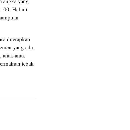
wa angka yang
 100. Hal ini
emampuan
isa diterapkan
lemen yang ada
n, anak-anak
permainan tebak