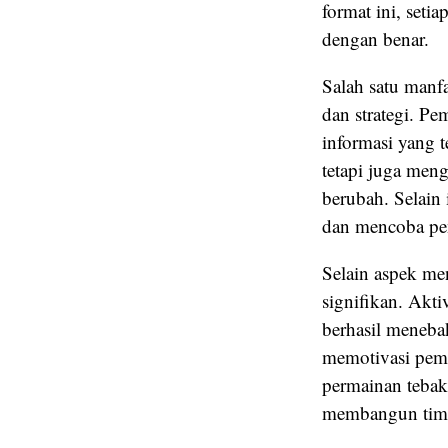
format ini, set
dengan benar.
Salah satu manf
dan strategi. P
informasi yang 
tetapi juga meng
berubah. Selain 
dan mencoba pe
Selain aspek me
signifikan. Akti
berhasil menebak
memotivasi pema
permainan tebak 
membangun tim y