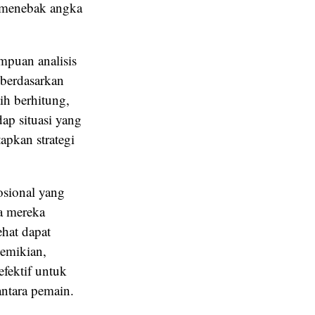
u menebak angka
mpuan analisis
 berdasarkan
ih berhitung,
ap situasi yang
apkan strategi
osional yang
ka mereka
ehat dapat
demikian,
efektif untuk
ntara pemain.