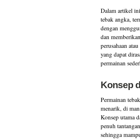
Dalam artikel i
tebak angka, ter
dengan menggun
dan memberikan 
perusahaan atau
yang dapat diras
permainan seder
Konsep d
Permainan tebak
menarik, di mana
Konsep utama da
penuh tantangan
sehingga mampu 