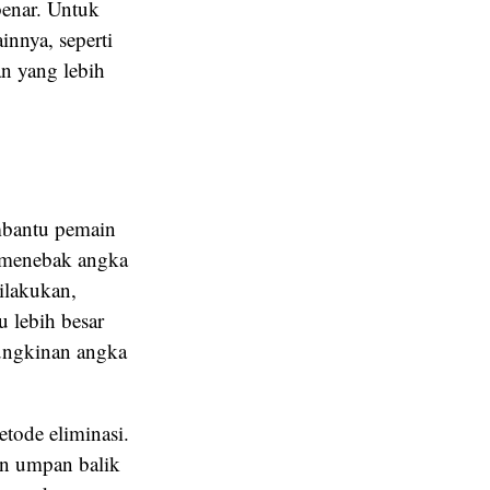
benar. Untuk
innya, seperti
n yang lebih
mbantu pemain
 menebak angka
dilakukan,
u lebih besar
mungkinan angka
tode eliminasi.
kan umpan balik