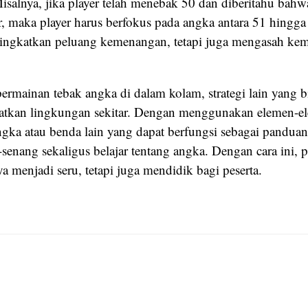
Misalnya, jika player telah menebak 50 dan diberitahu bah
r, maka player harus berfokus pada angka antara 51 hingga
ningkatkan peluang kemenangan, tetapi juga mengasah k
ermainan tebak angka di dalam kolam, strategi lain yang b
atkan lingkungan sekitar. Dengan menggunakan elemen-e
angka atau benda lain yang dapat berfungsi sebagai pandua
senang sekaligus belajar tentang angka. Dengan cara ini, 
a menjadi seru, tetapi juga mendidik bagi peserta.