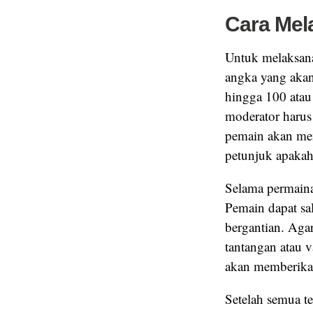
Cara Mel
Untuk melaksana
angka yang akan
hingga 100 atau 
moderator harus
pemain akan mem
petunjuk apakah 
Selama permain
Pemain dapat sa
bergantian. Aga
tantangan atau v
akan memberikan
Setelah semua t