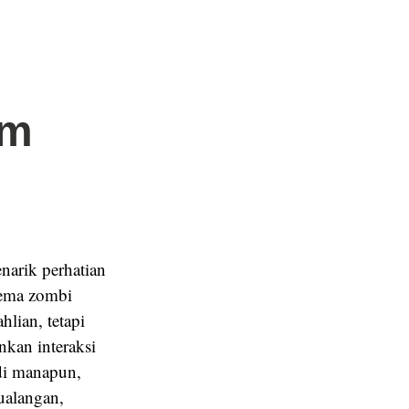
am
u
narik perhatian
tema zombi
ian, tetapi
kan interaksi
 di manapun,
ualangan,