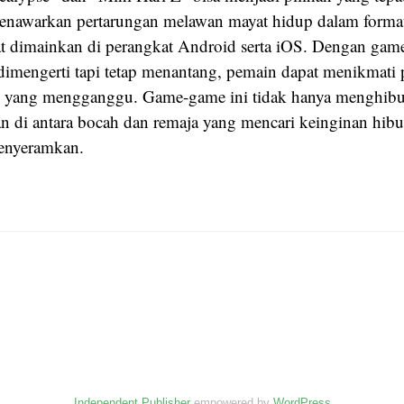
menawarkan pertarungan melawan mayat hidup dalam forma
at dimainkan di perangkat Android serta iOS. Dengan gam
dimengerti tapi tetap menantang, pemain dapat menikmati
n yang mengganggu. Game-game ini tidak hanya menghibur,
n di antara bocah dan remaja yang mencari keinginan hib
enyeramkan.
Independent Publisher
empowered by
WordPress