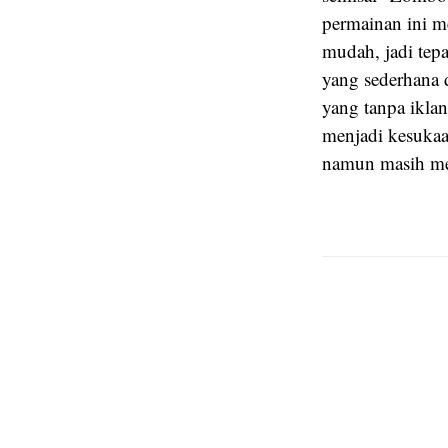
permainan ini 
mudah, jadi tep
yang sederhana 
yang tanpa ikla
menjadi kesukaa
namun masih m