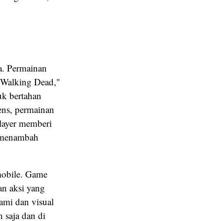
a. Permainan
 Walking Dead,"
k bertahan
ens, permainan
player memberi
, menambah
mobile. Game
an aksi yang
mi dan visual
 saja dan di