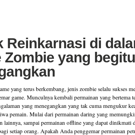
 Reinkarnasi di dal
Zombie yang begit
gangkan
ame yang terus berkembang, jenis zombie selalu sukses me
emar game. Munculnya kembali permainan yang bertema 
galaman yang menegangkan yang tak cuma mengukur keahl
 jiwa pemain. Mulai dari permainan daring yang memungkin
in lainnya, sampai permainan offline yang dapat dinikmati
a bagi setiap orang. Apakah Anda penggemar permainan pet