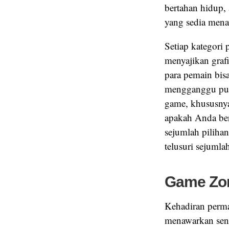
bertahan hidup,
yang sedia mena
Setiap kategori
menyajikan gra
para pemain bis
mengganggu pun
game, khususnya
apakah Anda ber
sejumlah piliha
telusuri sejumla
Game Zom
Kehadiran perma
menawarkan sens