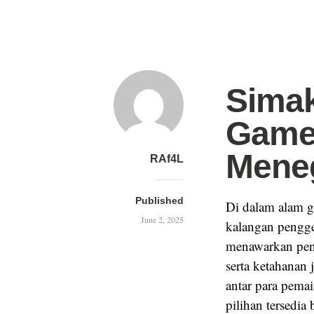
Simak
Game 
Mene
RAf4L
Published
Di dalam alam g
June 2, 2025
kalangan pengg
menawarkan pen
serta ketahanan
antar para pema
pilihan tersedi