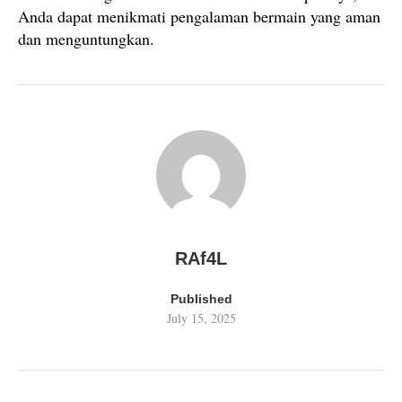
Anda dapat menikmati pengalaman bermain yang aman
dan menguntungkan.
RAf4L
Published
July 15, 2025