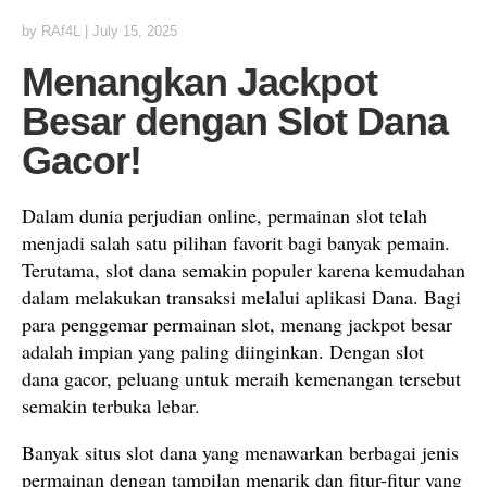
by
RAf4L
|
July 15, 2025
Menangkan Jackpot
Besar dengan Slot Dana
Gacor!
Dalam dunia perjudian online, permainan slot telah
menjadi salah satu pilihan favorit bagi banyak pemain.
Terutama, slot dana semakin populer karena kemudahan
dalam melakukan transaksi melalui aplikasi Dana. Bagi
para penggemar permainan slot, menang jackpot besar
adalah impian yang paling diinginkan. Dengan slot
dana gacor, peluang untuk meraih kemenangan tersebut
semakin terbuka lebar.
Banyak situs slot dana yang menawarkan berbagai jenis
permainan dengan tampilan menarik dan fitur-fitur yang