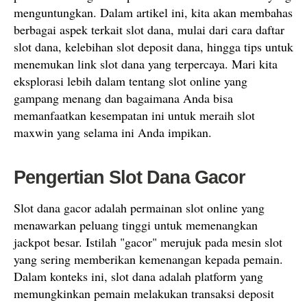
menguntungkan. Dalam artikel ini, kita akan membahas
berbagai aspek terkait slot dana, mulai dari cara daftar
slot dana, kelebihan slot deposit dana, hingga tips untuk
menemukan link slot dana yang terpercaya. Mari kita
eksplorasi lebih dalam tentang slot online yang
gampang menang dan bagaimana Anda bisa
memanfaatkan kesempatan ini untuk meraih slot
maxwin yang selama ini Anda impikan.
Pengertian Slot Dana Gacor
Slot dana gacor adalah permainan slot online yang
menawarkan peluang tinggi untuk memenangkan
jackpot besar. Istilah "gacor" merujuk pada mesin slot
yang sering memberikan kemenangan kepada pemain.
Dalam konteks ini, slot dana adalah platform yang
memungkinkan pemain melakukan transaksi deposit