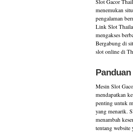
Slot Gacor Thai
menemukan situs
pengalaman berm
Link Slot Thail
mengakses berba
Bergabung di sit
slot online di T
Panduan 
Mesin Slot Gacor
mendapatkan keu
penting untuk m
yang menarik. S
menambah kesem
tentang website