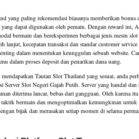
land yang paling rekomendasi biasanya memberikan bonus
ang dapat digunakan oleh pemain. Dengan reward ini, A
dal bermain dan bereksperimen berbagai jenis mesin slot 
ih lanjut, kecepatan transaksi dan standar customer service
penting dalam menentukan keunggulan sebuah website. Cari
u dalam proses deposit dan penarikan dana uang.
 mendapatkan Tautan Slot Thailand yang sesuai, anda per
 Server Slot Negeri Gajah Putih. Server yang handal dan 
nan diterima lancar, bebas dari gangguan. Oleh karena it
a taktik bermain dan mengoptimalkan kemungkinan untuk
engan bijak dan merasakan setiap momen di selama permai