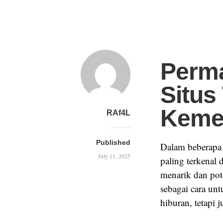
Perma
Situs
Keme
RAf4L
Published
Dalam beberapa t
July 11, 2025
paling terkenal
menarik dan pot
sebagai cara un
hiburan, tetapi