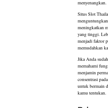
menyenangkan.
Situs Slot Thai
menguntungkan y
meningkatkan mo
yang tinggi. Leb
menjadi faktor 
memudahkan kam
Jika Anda sudah
memahami fungsi
menjamin permai
consentrasi pad
untuk bermain d
kamu tentukan.