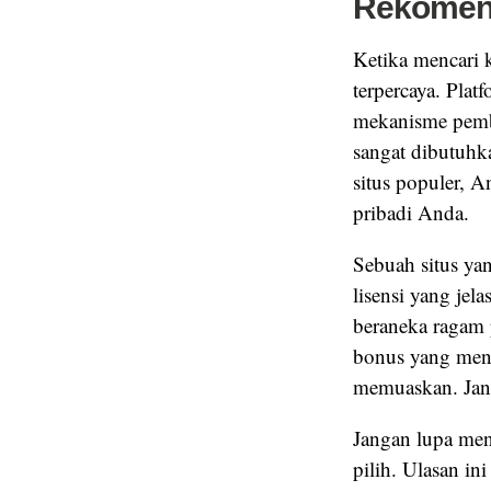
Rekomend
Ketika mencari 
terpercaya. Pla
mekanisme pemba
sangat dibutuhk
situs populer, 
pribadi Anda.
Sebuah situs yan
lisensi yang jel
beraneka ragam 
bonus yang men
memuaskan. Jang
Jangan lupa men
pilih. Ulasan i