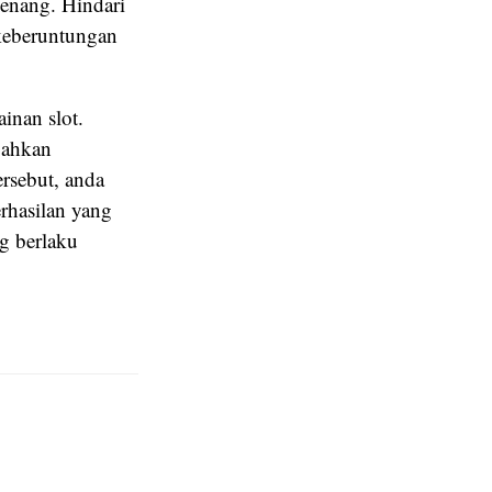
enang. Hindari
 keberuntungan
inan slot.
bahkan
rsebut, anda
rhasilan yang
g berlaku