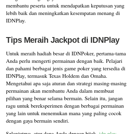
membantu peserta untuk mendapatkan keputusan yang
lebih baik dan meningkatkan kesempatan menang di
IDNPlay.
Tips Meraih Jackpot di IDNPlay
Untuk meraih hadiah besar di IDNPoker, pertama-tama
Anda perlu mengerti permainan dengan baik. Pelajari
dan pahami berbagai jenis game poker yang tersedia di
IDNPlay, termasuk Texas Holdem dan Omaha.
Mengetahui apa saja aturan dan strategi masing-masing
permainan akan membantu Anda dalam membuat
pilihan yang benar selama bermain. Selain itu, jangan
ragu untuk bereksperimen dengan berbagai permainan
yang lain untuk menemukan mana yang paling cocok
dengan gaya bermain sendiri.
Selanjutnya, atur dana Anda dengan bijak.
idn play