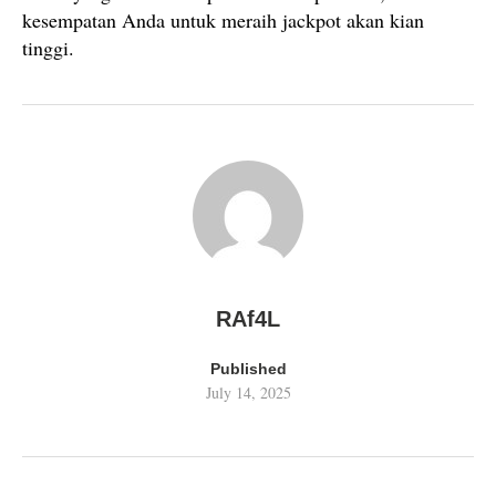
kesempatan Anda untuk meraih jackpot akan kian
tinggi.
RAf4L
Published
July 14, 2025