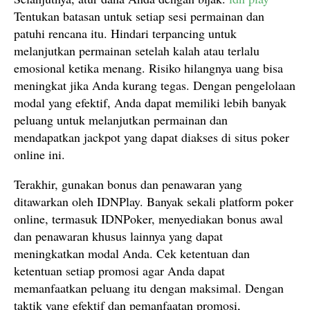
Tentukan batasan untuk setiap sesi permainan dan
patuhi rencana itu. Hindari terpancing untuk
melanjutkan permainan setelah kalah atau terlalu
emosional ketika menang. Risiko hilangnya uang bisa
meningkat jika Anda kurang tegas. Dengan pengelolaan
modal yang efektif, Anda dapat memiliki lebih banyak
peluang untuk melanjutkan permainan dan
mendapatkan jackpot yang dapat diakses di situs poker
online ini.
Terakhir, gunakan bonus dan penawaran yang
ditawarkan oleh IDNPlay. Banyak sekali platform poker
online, termasuk IDNPoker, menyediakan bonus awal
dan penawaran khusus lainnya yang dapat
meningkatkan modal Anda. Cek ketentuan dan
ketentuan setiap promosi agar Anda dapat
memanfaatkan peluang itu dengan maksimal. Dengan
taktik yang efektif dan pemanfaatan promosi,