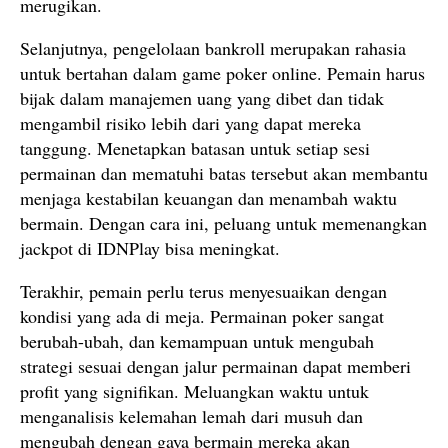
merugikan.
Selanjutnya, pengelolaan bankroll merupakan rahasia
untuk bertahan dalam game poker online. Pemain harus
bijak dalam manajemen uang yang dibet dan tidak
mengambil risiko lebih dari yang dapat mereka
tanggung. Menetapkan batasan untuk setiap sesi
permainan dan mematuhi batas tersebut akan membantu
menjaga kestabilan keuangan dan menambah waktu
bermain. Dengan cara ini, peluang untuk memenangkan
jackpot di IDNPlay bisa meningkat.
Terakhir, pemain perlu terus menyesuaikan dengan
kondisi yang ada di meja. Permainan poker sangat
berubah-ubah, dan kemampuan untuk mengubah
strategi sesuai dengan jalur permainan dapat memberi
profit yang signifikan. Meluangkan waktu untuk
menganalisis kelemahan lemah dari musuh dan
mengubah dengan gaya bermain mereka akan