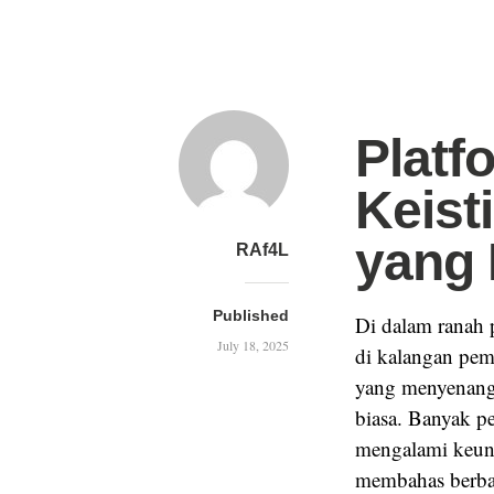
Platf
Keist
yang 
RAf4L
Published
Di dalam ranah p
July 18, 2025
di kalangan pe
yang menyenangk
biasa. Banyak p
mengalami keung
membahas berbag