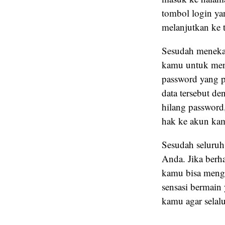
tombol login ya
melanjutkan ke 
Sesudah meneka
kamu untuk meng
password yang 
data tersebut d
hilang password
hak ke akun ka
Sesudah seluruh
Anda. Jika berh
kamu bisa menge
sensasi bermain
kamu agar selal