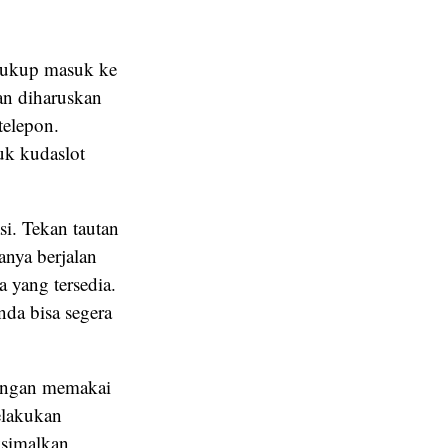
 cukup masuk ke
an diharuskan
telepon.
suk kudaslot
i. Tekan tautan
nya berjalan
 yang tersedia.
da bisa segera
dengan memakai
elakukan
ksimalkan