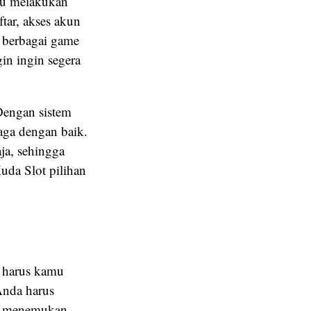
rlu melakukan
tar, akses akun
 berbagai game
in ingin segera
Dengan sistem
jaga dengan baik.
ja, sehingga
uda Slot pilihan
g harus kamu
Anda harus
al menemukan