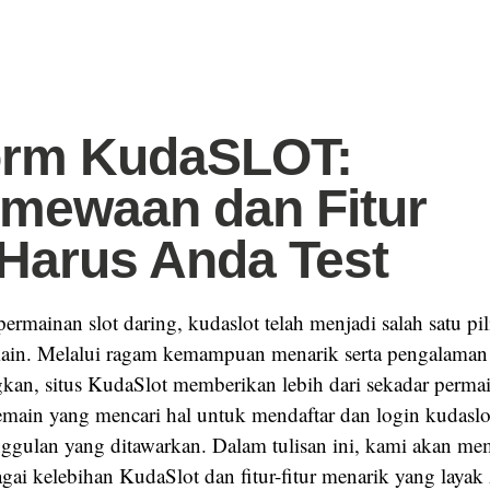
orm KudaSLOT:
imewaan dan Fitur
Harus Anda Test
ermainan slot daring, kudaslot telah menjadi salah satu p
main. Melalui ragam kemampuan menarik serta pengalaman
an, situs KudaSlot memberikan lebih dari sekadar perma
emain yang mencari hal untuk mendaftar dan login kudaslo
gulan yang ditawarkan. Dalam tulisan ini, kami akan m
ai kelebihan KudaSlot dan fitur-fitur menarik yang layak