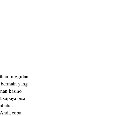
ilihan unggulan
 bermain yang
inan kasino
t supaya bisa
embahas
 Anda coba.