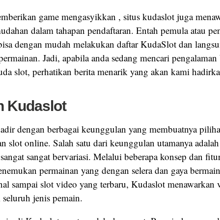
mberikan game mengasyikkan , situs kudaslot juga mena
dahan dalam tahapan pendaftaran. Entah pemula atau pe
bisa dengan mudah melakukan daftar KudaSlot dan langs
permainan. Jadi, apabila anda sedang mencari pengalaman
da slot, perhatikan berita menarik yang akan kami hadirkan
n Kudaslot
hadir dengan berbagai keunggulan yang membuatnya pilih
an slot online. Salah satu dari keunggulan utamanya adala
angat sangat bervariasi. Melalui beberapa konsep dan fitur
enemukan permainan yang dengan selera dan gaya bermain
ional sampai slot video yang terbaru, Kudaslot menawarkan 
seluruh jenis pemain.