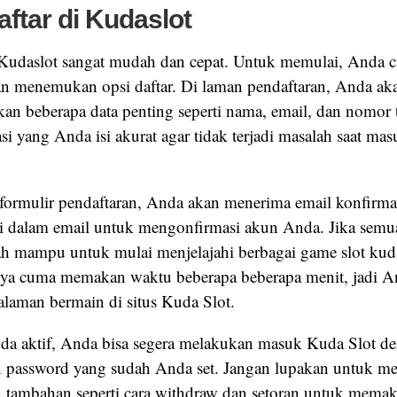
ftar di Kudaslot
i Kudaslot sangat mudah dan cepat. Untuk memulai, Anda
dan menemukan opsi daftar. Di laman pendaftaran, Anda ak
an beberapa data penting seperti nama, email, dan nomor 
si yang Anda isi akurat agar tidak terjadi masalah saat ma
 formulir pendaftaran, Anda akan menerima email konfirmas
di dalam email untuk mengonfirmasi akun Anda. Jika semua
lah mampu untuk mulai menjelajahi berbagai game slot kuda
anya cuma memakan waktu beberapa beberapa menit, jadi An
laman bermain di situs Kuda Slot.
da aktif, Anda bisa segera melakukan masuk Kuda Slot 
n password yang sudah Anda set. Jangan lupakan untuk m
 tambahan seperti cara withdraw dan setoran untuk mema