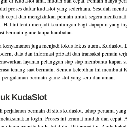
login di Kudaslot amat mudah dan cepat. Pemain hanya pe
lui proses daftar kudaslot yang sederhana. Sesudah mendaf
bih cepat dan mengizinkan pemain untuk segera menikmati
. Hal ini tentu menjadi keuntungan bagi siapapun yang ing
si bermain game tanpa hambatan.
 kenyamanan juga menjadi fokus fokus utama Kudaslot. 
dern, data dan informasi pribadi dan transaksi pemain ter
 menawarkan layanan pelanggan siap siap membantu kapan sa
rasa tenang saat bermain. Semua kelebihan ini membuat K
k pengalaman bermain game slot yang seru dan aman.
uk KudaSlot
 perjalanan bermain di situs kudaslot, tahap pertama yan
 melaksanakan login. Proses ini teramat mudah dan cepat. 
n utama website kudaslot dulu. Di tempat itu, Anda bak