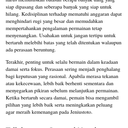
siap dipasang dan seberapa banyak yang siap untuk
hilang. Kedisiplinan terhadap mematuhi anggaran dapat
menghindari rugi yang besar dan memudahkan
mempertahankan pengalaman permainan tetap
menyenangkan. Usahakan untuk jangan tertipu untuk
bertaruh melebihi batas yang telah ditentukan walaupun
ada perasaan beruntung.
Terakhir, penting untuk selalu bermain dalam keadaan
damai serta fokus. Perasaan sering menjadi penghalang
bagi keputusan yang rasional. Apabila merasa tekanan
atau kekecewaan, lebih baik berhenti sementara dan
menyegarkan pikiran sebelum melanjutkan permainan.
Ketika bertaruh secara damai, pemain bisa mengambil
pilihan yang lebih baik serta meningkatkan peluang
agar meraih kemenangan pada Jeniustoto.