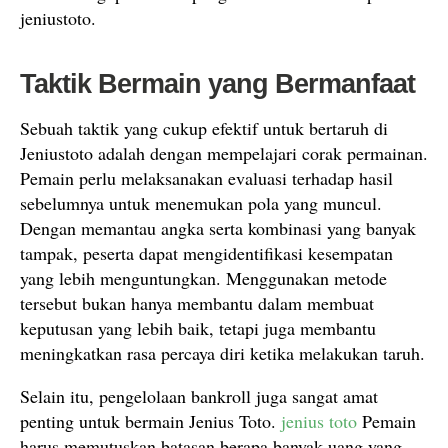
jeniustoto.
Taktik Bermain yang Bermanfaat
Sebuah taktik yang cukup efektif untuk bertaruh di
Jeniustoto adalah dengan mempelajari corak permainan.
Pemain perlu melaksanakan evaluasi terhadap hasil
sebelumnya untuk menemukan pola yang muncul.
Dengan memantau angka serta kombinasi yang banyak
tampak, peserta dapat mengidentifikasi kesempatan
yang lebih menguntungkan. Menggunakan metode
tersebut bukan hanya membantu dalam membuat
keputusan yang lebih baik, tetapi juga membantu
meningkatkan rasa percaya diri ketika melakukan taruh.
Selain itu, pengelolaan bankroll juga sangat amat
penting untuk bermain Jenius Toto.
jenius toto
Pemain
harus memutuskan batasan berapa banyak uang yang