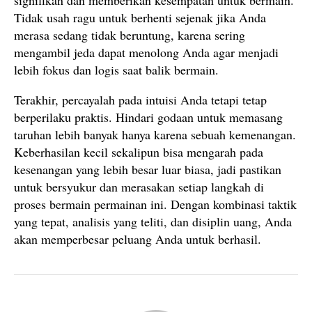
signifikan dan memberikan kesempatan untuk bermain.
Tidak usah ragu untuk berhenti sejenak jika Anda
merasa sedang tidak beruntung, karena sering
mengambil jeda dapat menolong Anda agar menjadi
lebih fokus dan logis saat balik bermain.
Terakhir, percayalah pada intuisi Anda tetapi tetap
berperilaku praktis. Hindari godaan untuk memasang
taruhan lebih banyak hanya karena sebuah kemenangan.
Keberhasilan kecil sekalipun bisa mengarah pada
kesenangan yang lebih besar luar biasa, jadi pastikan
untuk bersyukur dan merasakan setiap langkah di
proses bermain permainan ini. Dengan kombinasi taktik
yang tepat, analisis yang teliti, dan disiplin uang, Anda
akan memperbesar peluang Anda untuk berhasil.