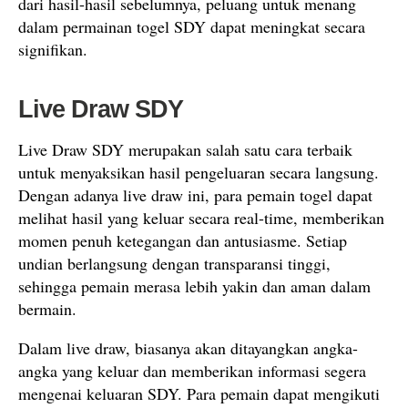
dari hasil-hasil sebelumnya, peluang untuk menang
dalam permainan togel SDY dapat meningkat secara
signifikan.
Live Draw SDY
Live Draw SDY merupakan salah satu cara terbaik
untuk menyaksikan hasil pengeluaran secara langsung.
Dengan adanya live draw ini, para pemain togel dapat
melihat hasil yang keluar secara real-time, memberikan
momen penuh ketegangan dan antusiasme. Setiap
undian berlangsung dengan transparansi tinggi,
sehingga pemain merasa lebih yakin dan aman dalam
bermain.
Dalam live draw, biasanya akan ditayangkan angka-
angka yang keluar dan memberikan informasi segera
mengenai keluaran SDY. Para pemain dapat mengikuti