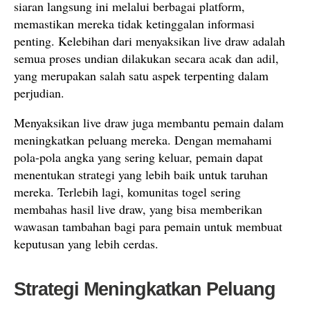
siaran langsung ini melalui berbagai platform,
memastikan mereka tidak ketinggalan informasi
penting. Kelebihan dari menyaksikan live draw adalah
semua proses undian dilakukan secara acak dan adil,
yang merupakan salah satu aspek terpenting dalam
perjudian.
Menyaksikan live draw juga membantu pemain dalam
meningkatkan peluang mereka. Dengan memahami
pola-pola angka yang sering keluar, pemain dapat
menentukan strategi yang lebih baik untuk taruhan
mereka. Terlebih lagi, komunitas togel sering
membahas hasil live draw, yang bisa memberikan
wawasan tambahan bagi para pemain untuk membuat
keputusan yang lebih cerdas.
Strategi Meningkatkan Peluang