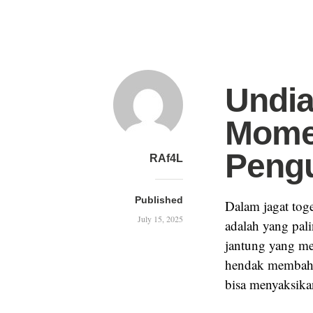
Undi
Mome
Pengu
RAf4L
Published
Dalam jagat tog
July 15, 2025
adalah yang pal
jantung yang me
hendak membahas
bisa menyaksikan