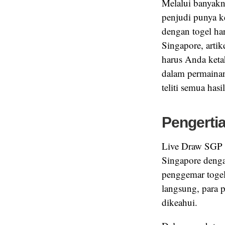
Melalui banyakny
penjudi punya k
dengan togel har
Singapore, arti
harus Anda keta
dalam permainan
teliti semua has
Pengerti
Live Draw SGP 
Singapore dengan
penggemar togel
langsung, para 
dikeahui.