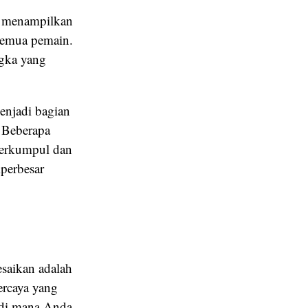
GP menampilkan
 semua pemain.
ngka yang
enjadi bagian
Beberapa
berkumpul dan
mperbesar
saikan adalah
ercaya yang
, di mana Anda