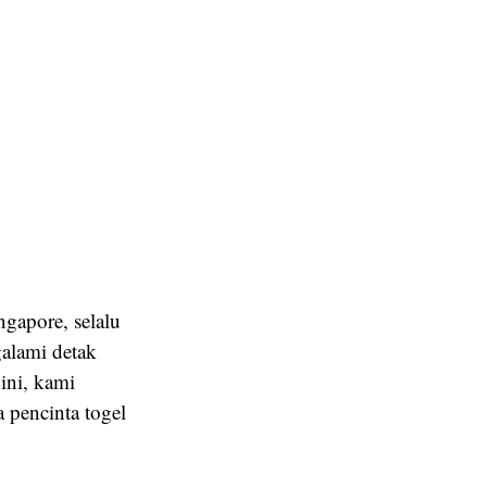
gapore, selalu
alami detak
ini, kami
 pencinta togel