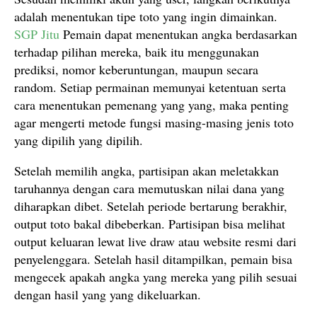
adalah menentukan tipe toto yang ingin dimainkan.
SGP Jitu
Pemain dapat menentukan angka berdasarkan
terhadap pilihan mereka, baik itu menggunakan
prediksi, nomor keberuntungan, maupun secara
random. Setiap permainan memunyai ketentuan serta
cara menentukan pemenang yang yang, maka penting
agar mengerti metode fungsi masing-masing jenis toto
yang dipilih yang dipilih.
Setelah memilih angka, partisipan akan meletakkan
taruhannya dengan cara memutuskan nilai dana yang
diharapkan dibet. Setelah periode bertarung berakhir,
output toto bakal dibeberkan. Partisipan bisa melihat
output keluaran lewat live draw atau website resmi dari
penyelenggara. Setelah hasil ditampilkan, pemain bisa
mengecek apakah angka yang mereka yang pilih sesuai
dengan hasil yang yang dikeluarkan.