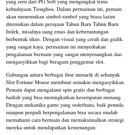
yang seru dari PG Soft yang mengangkat tema
kebudayaan Tionghoa. Dalam permainan ini, pemain
akan menemukan simbol-simbol yang biasa lazim
ditemukan dalam perayaan Tahun Baru Tahun Baru
Imlek, misalnya uang emas dan keberuntungan
berbentuk tikus. Dengan visual yang cerah dan grafik
yang sangat kaya, permainan ini menyediakan
pengalaman bermain yang sangat menyenangkan dan
mengasyikkan bagi beragam penggemar slot.
Gabungan antara berbagai fitur menarik di sebanyak
Slot Fortune Mouse membuat semakin mengasyikkan.
Pemain dapat mengalami spin gratis dan berbagai
hadiah yang bisa meningkatkan kesempatan menang.
Dengan mekanika game yang sederhana, baik pemula
maupun penjudi berpengalaman bisa secara mudah
memahami cara bermain dan memaksimalkan strategi
mereka untuk mendapatkan kemenangan.