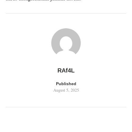
RAf4L
Published
August 5, 2025