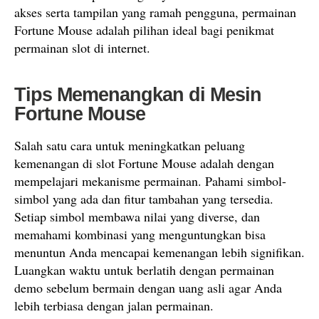
akses serta tampilan yang ramah pengguna, permainan
Fortune Mouse adalah pilihan ideal bagi penikmat
permainan slot di internet.
Tips Memenangkan di Mesin
Fortune Mouse
Salah satu cara untuk meningkatkan peluang
kemenangan di slot Fortune Mouse adalah dengan
mempelajari mekanisme permainan. Pahami simbol-
simbol yang ada dan fitur tambahan yang tersedia.
Setiap simbol membawa nilai yang diverse, dan
memahami kombinasi yang menguntungkan bisa
menuntun Anda mencapai kemenangan lebih signifikan.
Luangkan waktu untuk berlatih dengan permainan
demo sebelum bermain dengan uang asli agar Anda
lebih terbiasa dengan jalan permainan.