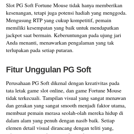
Slot PG Soft Fortune Mouse tidak hanya memberikan
kesenangan, tetapi juga potensi hadiah yang menggoda.
Mengusung RTP yang cukup kompetitif, pemain
memiliki kesempatan yang baik untuk mendapatkan
jackpot saat bermain. Keberuntungan pada ujung jari
Anda menanti, menawarkan pengalaman yang tak
terlupakan pada setiap putaran.
Fitur Unggulan PG Soft
Perusahaan PG Soft dikenal dengan kreativitas pada
tata letak game slot online, dan game Fortune Mouse
tidak terkecuali. Tampilan visual yang sangat menawan
dan gerakan yang sangat smooth menjadi faktor utama,
membuat pemain merasa seolah-olah mereka hidup di
dalam alam yang penuh dengan nasib baik. Setiap
elemen detail visual dirancang dengan teliti yang,