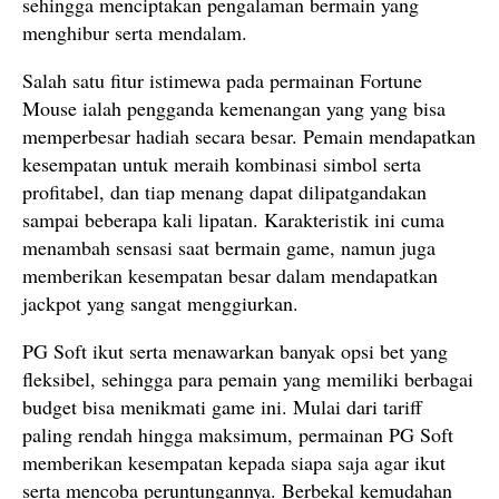
sehingga menciptakan pengalaman bermain yang
menghibur serta mendalam.
Salah satu fitur istimewa pada permainan Fortune
Mouse ialah pengganda kemenangan yang yang bisa
memperbesar hadiah secara besar. Pemain mendapatkan
kesempatan untuk meraih kombinasi simbol serta
profitabel, dan tiap menang dapat dilipatgandakan
sampai beberapa kali lipatan. Karakteristik ini cuma
menambah sensasi saat bermain game, namun juga
memberikan kesempatan besar dalam mendapatkan
jackpot yang sangat menggiurkan.
PG Soft ikut serta menawarkan banyak opsi bet yang
fleksibel, sehingga para pemain yang memiliki berbagai
budget bisa menikmati game ini. Mulai dari tariff
paling rendah hingga maksimum, permainan PG Soft
memberikan kesempatan kepada siapa saja agar ikut
serta mencoba peruntungannya. Berbekal kemudahan