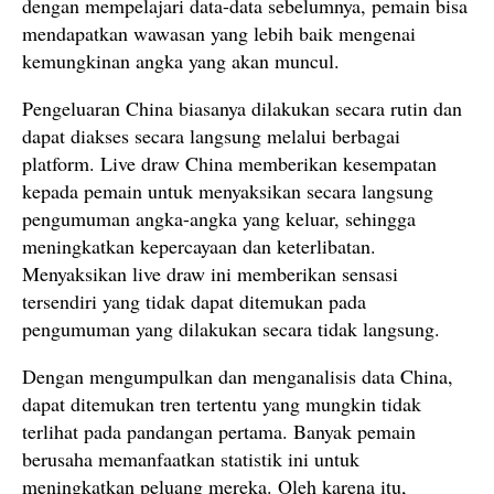
dengan mempelajari data-data sebelumnya, pemain bisa
mendapatkan wawasan yang lebih baik mengenai
kemungkinan angka yang akan muncul.
Pengeluaran China biasanya dilakukan secara rutin dan
dapat diakses secara langsung melalui berbagai
platform. Live draw China memberikan kesempatan
kepada pemain untuk menyaksikan secara langsung
pengumuman angka-angka yang keluar, sehingga
meningkatkan kepercayaan dan keterlibatan.
Menyaksikan live draw ini memberikan sensasi
tersendiri yang tidak dapat ditemukan pada
pengumuman yang dilakukan secara tidak langsung.
Dengan mengumpulkan dan menganalisis data China,
dapat ditemukan tren tertentu yang mungkin tidak
terlihat pada pandangan pertama. Banyak pemain
berusaha memanfaatkan statistik ini untuk
meningkatkan peluang mereka. Oleh karena itu,