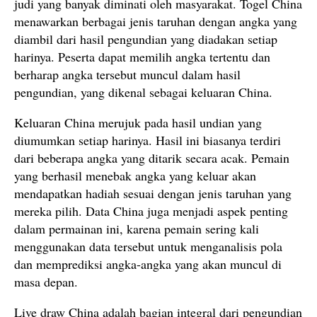
judi yang banyak diminati oleh masyarakat. Togel China
menawarkan berbagai jenis taruhan dengan angka yang
diambil dari hasil pengundian yang diadakan setiap
harinya. Peserta dapat memilih angka tertentu dan
berharap angka tersebut muncul dalam hasil
pengundian, yang dikenal sebagai keluaran China.
Keluaran China merujuk pada hasil undian yang
diumumkan setiap harinya. Hasil ini biasanya terdiri
dari beberapa angka yang ditarik secara acak. Pemain
yang berhasil menebak angka yang keluar akan
mendapatkan hadiah sesuai dengan jenis taruhan yang
mereka pilih. Data China juga menjadi aspek penting
dalam permainan ini, karena pemain sering kali
menggunakan data tersebut untuk menganalisis pola
dan memprediksi angka-angka yang akan muncul di
masa depan.
Live draw China adalah bagian integral dari pengundian