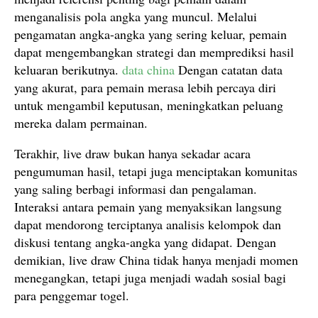
menganalisis pola angka yang muncul. Melalui
pengamatan angka-angka yang sering keluar, pemain
dapat mengembangkan strategi dan memprediksi hasil
keluaran berikutnya.
data china
Dengan catatan data
yang akurat, para pemain merasa lebih percaya diri
untuk mengambil keputusan, meningkatkan peluang
mereka dalam permainan.
Terakhir, live draw bukan hanya sekadar acara
pengumuman hasil, tetapi juga menciptakan komunitas
yang saling berbagi informasi dan pengalaman.
Interaksi antara pemain yang menyaksikan langsung
dapat mendorong terciptanya analisis kelompok dan
diskusi tentang angka-angka yang didapat. Dengan
demikian, live draw China tidak hanya menjadi momen
menegangkan, tetapi juga menjadi wadah sosial bagi
para penggemar togel.