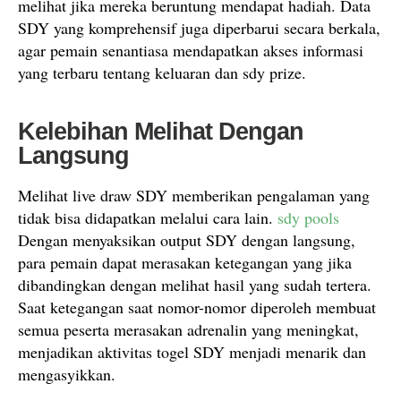
melihat jika mereka beruntung mendapat hadiah. Data
SDY yang komprehensif juga diperbarui secara berkala,
agar pemain senantiasa mendapatkan akses informasi
yang terbaru tentang keluaran dan sdy prize.
Kelebihan Melihat Dengan
Langsung
Melihat live draw SDY memberikan pengalaman yang
tidak bisa didapatkan melalui cara lain.
sdy pools
Dengan menyaksikan output SDY dengan langsung,
para pemain dapat merasakan ketegangan yang jika
dibandingkan dengan melihat hasil yang sudah tertera.
Saat ketegangan saat nomor-nomor diperoleh membuat
semua peserta merasakan adrenalin yang meningkat,
menjadikan aktivitas togel SDY menjadi menarik dan
mengasyikkan.