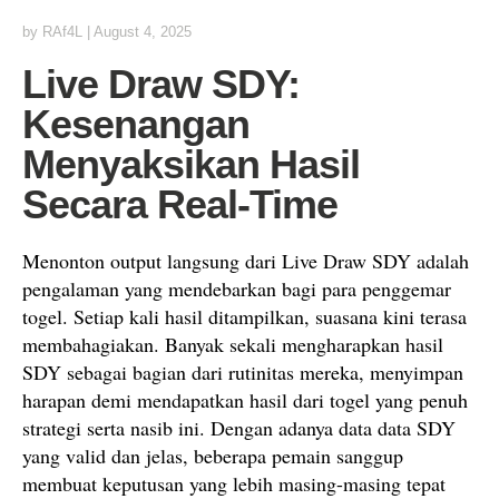
by
RAf4L
|
August 4, 2025
Live Draw SDY:
Kesenangan
Menyaksikan Hasil
Secara Real-Time
Menonton output langsung dari Live Draw SDY adalah
pengalaman yang mendebarkan bagi para penggemar
togel. Setiap kali hasil ditampilkan, suasana kini terasa
membahagiakan. Banyak sekali mengharapkan hasil
SDY sebagai bagian dari rutinitas mereka, menyimpan
harapan demi mendapatkan hasil dari togel yang penuh
strategi serta nasib ini. Dengan adanya data data SDY
yang valid dan jelas, beberapa pemain sanggup
membuat keputusan yang lebih masing-masing tepat