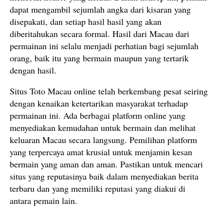
dapat mengambil sejumlah angka dari kisaran yang
disepakati, dan setiap hasil hasil yang akan
diberitahukan secara formal. Hasil dari Macau dari
permainan ini selalu menjadi perhatian bagi sejumlah
orang, baik itu yang bermain maupun yang tertarik
dengan hasil.
Situs Toto Macau online telah berkembang pesat seiring
dengan kenaikan ketertarikan masyarakat terhadap
permainan ini. Ada berbagai platform online yang
menyediakan kemudahan untuk bermain dan melihat
keluaran Macau secara langsung. Pemilihan platform
yang terpercaya amat krusial untuk menjamin kesan
bermain yang aman dan aman. Pastikan untuk mencari
situs yang reputasinya baik dalam menyediakan berita
terbaru dan yang memiliki reputasi yang diakui di
antara pemain lain.