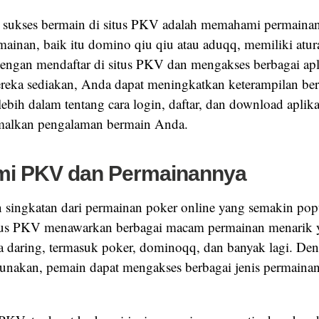
i sukses bermain di situs PKV adalah memahami permain
rmainan, baik itu domino qiu qiu atau aduqq, memiliki atura
engan mendaftar di situs PKV dan mengakses berbagai apl
reka sediakan, Anda dapat meningkatkan keterampilan be
 lebih dalam tentang cara login, daftar, dan download apl
alkan pengalaman bermain Anda.
i PKV dan Permainannya
ingkatan dari permainan poker online yang semakin popu
itus PKV menawarkan berbagai macam permainan menarik 
a daring, termasuk poker, dominoqq, dan banyak lagi. De
nakan, pemain dapat mengakses berbagai jenis permaina