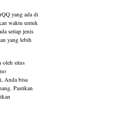
arQQ yang ada di
gkan waktu untuk
da setiap jenis
an yang lebih
oleh situs
omo
, Anda bisa
ang. Pastikan
atkan