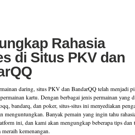
ungkap Rahasia
s di Situs PKV dan
arQQ
mainan daring, situs PKV dan BandarQQ telah menjadi pi
permainan kartu. Dengan berbagai jenis permainan yang d
qq, bandarq, dan poker, situs-situs ini menyediakan pen
n menguntungkan. Banyak pemain yang ingin tahu rahasia
latform ini, dan kami akan mengungkap beberapa tips dan t
 meraih kemenangan.