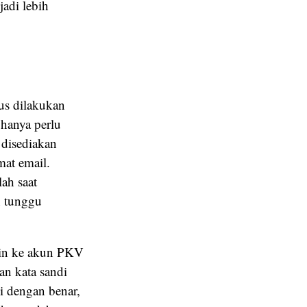
adi lebih
us dilakukan
 hanya perlu
 disediakan
mat email.
ah saat
n tunggu
gin ke akun PKV
n kata sandi
i dengan benar,