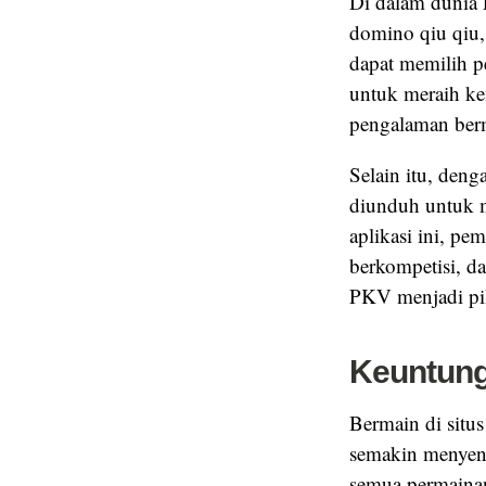
Di dalam dunia 
domino qiu qiu, 
dapat memilih p
untuk meraih k
pengalaman ber
Selain itu, den
diunduh untuk m
aplikasi ini, p
berkompetisi, d
PKV menjadi pil
Keuntung
Bermain di sit
semakin menyen
semua permainan