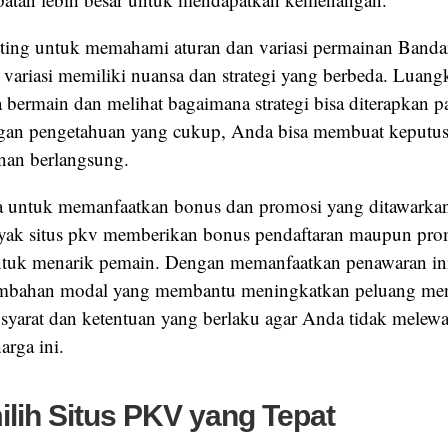
nting untuk memahami aturan dan variasi permainan Band
p variasi memiliki nuansa dan strategi yang berbeda. Luan
 bermain dan melihat bagaimana strategi bisa diterapkan pa
gan pengetahuan yang cukup, Anda bisa membuat keputus
inan berlangsung.
a untuk memanfaatkan bonus dan promosi yang ditawarkan 
ak situs pkv memberikan bonus pendaftaran maupun pr
ntuk menarik pemain. Dengan memanfaatkan penawaran ini
mbahan modal yang membantu meningkatkan peluang men
yarat dan ketentuan yang berlaku agar Anda tidak melew
arga ini.
lih Situs PKV yang Tepat