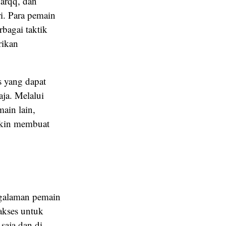
darqq, dan
i. Para pemain
bagai taktik
rikan
s yang dapat
ja. Melalui
ain lain,
makin membuat
ngalaman pemain
akses untuk
saja dan di