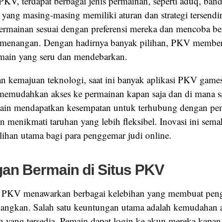
PKV, terdapat berbagai jenis permainan, seperti aduq, ban
yang masing-masing memiliki aturan dan strategi tersendir
ermainan sesuai dengan preferensi mereka dan mencoba ber
emenangan. Dengan hadirnya banyak pilihan, PKV membe
main yang seru dan mendebarkan.
gan kemajuan teknologi, saat ini banyak aplikasi PKV game
emudahkan akses ke permainan kapan saja dan di mana sa
emain mendapatkan kesempatan untuk terhubung dengan pem
an menikmati taruhan yang lebih fleksibel. Inovasi ini se
ihan utama bagi para penggemar judi online.
an Bermain di Situs PKV
us PKV menawarkan berbagai kelebihan yang membuat pe
angkan. Salah satu keuntungan utama adalah kemudahan 
 yang tersedia. Pemain dapat login ke akun mereka kapan 