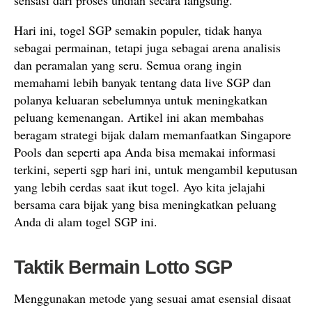
sensasi dari proses undian secara langsung.
Hari ini, togel SGP semakin populer, tidak hanya
sebagai permainan, tetapi juga sebagai arena analisis
dan peramalan yang seru. Semua orang ingin
memahami lebih banyak tentang data live SGP dan
polanya keluaran sebelumnya untuk meningkatkan
peluang kemenangan. Artikel ini akan membahas
beragam strategi bijak dalam memanfaatkan Singapore
Pools dan seperti apa Anda bisa memakai informasi
terkini, seperti sgp hari ini, untuk mengambil keputusan
yang lebih cerdas saat ikut togel. Ayo kita jelajahi
bersama cara bijak yang bisa meningkatkan peluang
Anda di alam togel SGP ini.
Taktik Bermain Lotto SGP
Menggunakan metode yang sesuai amat esensial disaat