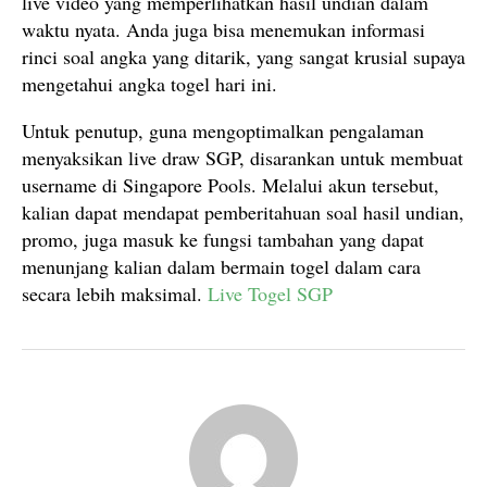
live video yang memperlihatkan hasil undian dalam
waktu nyata. Anda juga bisa menemukan informasi
rinci soal angka yang ditarik, yang sangat krusial supaya
mengetahui angka togel hari ini.
Untuk penutup, guna mengoptimalkan pengalaman
menyaksikan live draw SGP, disarankan untuk membuat
username di Singapore Pools. Melalui akun tersebut,
kalian dapat mendapat pemberitahuan soal hasil undian,
promo, juga masuk ke fungsi tambahan yang dapat
menunjang kalian dalam bermain togel dalam cara
secara lebih maksimal.
Live Togel SGP