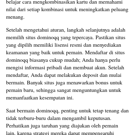
belajar cara mengkombinasikan kartu dan memahami
nilai dari setiap kombinasi untuk meningkatkan peluang
menang.
Setelah mengetahui aturan, langkah selanjutnya adalah
memilih situs dominoqq yang tepercaya. Pastikan situs
yang dipilih memiliki lisensi resmi dan menyediakan
keamanan yang baik untuk pemain. Mendaftar di situs
dominoqq biasanya cukup mudah; Anda hanya perlu
mengisi informasi pribadi dan membuat akun. Setelah
mendaftar, Anda dapat melakukan deposit dan mulai
bermain. Banyak situs juga menawarkan bonus untuk
pemain baru, sehingga sangat menguntungkan untuk
memanfaatkan kesempatan ini.
Saat bermain dominoqq, penting untuk tetap tenang dan
tidak terburu-buru dalam mengambil keputusan.
Perhatikan juga taruhan yang diajukan oleh pemain
lain, karena strategi mereka dapat mempengaruhi