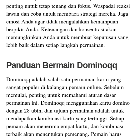
penting untuk tetap tenang dan fokus. Waspadai reaksi
lawan dan coba untuk membaca strategi mereka. Jaga
emosi Anda agar tidak mengalahkan kemampuan
berpikir Anda. Ketenangan dan konsentrasi akan
memungkinkan Anda untuk membuat keputusan yang
lebih baik dalam setiap langkah permainan.
Panduan Bermain Dominoqq
Dominoqq adalah salah satu permainan kartu yang
sangat populer di kalangan pemain online. Sebelum
memulai, penting untuk memahami aturan dasar
permainan ini. Dominoqq menggunakan kartu domino
dengan 28 ubin, dan tujuan permainan adalah untuk
mendapatkan kombinasi kartu yang tertinggi. Setiap
pemain akan menerima empat kartu, dan kombinasi
terbaik akan menentukan pemenang. Pemain harus