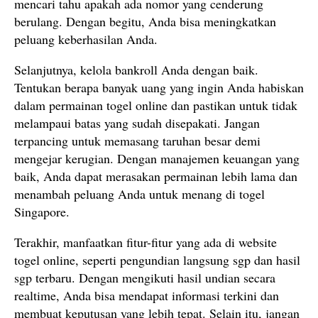
mencari tahu apakah ada nomor yang cenderung
berulang. Dengan begitu, Anda bisa meningkatkan
peluang keberhasilan Anda.
Selanjutnya, kelola bankroll Anda dengan baik.
Tentukan berapa banyak uang yang ingin Anda habiskan
dalam permainan togel online dan pastikan untuk tidak
melampaui batas yang sudah disepakati. Jangan
terpancing untuk memasang taruhan besar demi
mengejar kerugian. Dengan manajemen keuangan yang
baik, Anda dapat merasakan permainan lebih lama dan
menambah peluang Anda untuk menang di togel
Singapore.
Terakhir, manfaatkan fitur-fitur yang ada di website
togel online, seperti pengundian langsung sgp dan hasil
sgp terbaru. Dengan mengikuti hasil undian secara
realtime, Anda bisa mendapat informasi terkini dan
membuat keputusan yang lebih tepat. Selain itu, jangan