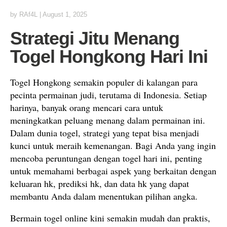
by
RAf4L
|
August 1, 2025
Strategi Jitu Menang
Togel Hongkong Hari Ini
Togel Hongkong semakin populer di kalangan para
pecinta permainan judi, terutama di Indonesia. Setiap
harinya, banyak orang mencari cara untuk
meningkatkan peluang menang dalam permainan ini.
Dalam dunia togel, strategi yang tepat bisa menjadi
kunci untuk meraih kemenangan. Bagi Anda yang ingin
mencoba peruntungan dengan togel hari ini, penting
untuk memahami berbagai aspek yang berkaitan dengan
keluaran hk, prediksi hk, dan data hk yang dapat
membantu Anda dalam menentukan pilihan angka.
Bermain togel online kini semakin mudah dan praktis,