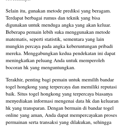
Selain itu, gunakan metode prediksi yang beragam.
Terdapat berbagai rumus dan teknik yang bisa
digunakan untuk menduga angka yang akan keluar.
Beberapa pemain lebih suka menggunakan metode
matematis, seperti statistik, sementara yang lain
mungkin percaya pada angka keberuntungan pribadi
mereka. Menggabungkan kedua pendekatan ini dapat
meningkatkan peluang Anda untuk memperoleh
bocoran hk yang menguntungkan.
Terakhir, penting bagi pemain untuk memilih bandar
togel hongkong yang terpercaya dan memiliki reputasi
baik. Situs togel hongkong yang terpercaya biasanya
menyediakan informasi mengenai data hk dan keluaran
hk yang transparan. Dengan bermain di bandar togel
online yang aman, Anda dapat mempercayakan proses
permainan serta transaksi yang dilakukan, sehingga