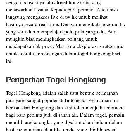
dengan banyaknya situs togel hongkong yang
menawarkan layanan kepada para pemain. Anda bisa
langsung mengakses live draw hk untuk melihat
hasilnya secara real-time. Dengan mengikuti bocoran hk
yang seru dan mempelajari pola-pola yang ada, Anda
mungkin bisa meningkatkan peluang untuk
mendapatkan hk prize. Mari kita eksplorasi strategi jitu
untuk meraih kemenangan dalam togel hongkong hari
ini.
Pengertian Togel Hongkong
Togel Hongkong adalah salah satu bentuk permainan
judi yang sangat populer di Indonesia. Permainan ini
berasal dari Hongkong dan kini telah menjadi fenomena
bagi para pecinta judi di tanah air. Dalam togel, pemain
memilih angka-angka yang diyakini akan keluar dalam
hasil pengundian, dan jika angka yang dipilih sesuai