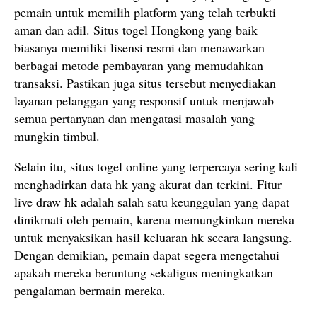
pemain untuk memilih platform yang telah terbukti
aman dan adil. Situs togel Hongkong yang baik
biasanya memiliki lisensi resmi dan menawarkan
berbagai metode pembayaran yang memudahkan
transaksi. Pastikan juga situs tersebut menyediakan
layanan pelanggan yang responsif untuk menjawab
semua pertanyaan dan mengatasi masalah yang
mungkin timbul.
Selain itu, situs togel online yang terpercaya sering kali
menghadirkan data hk yang akurat dan terkini. Fitur
live draw hk adalah salah satu keunggulan yang dapat
dinikmati oleh pemain, karena memungkinkan mereka
untuk menyaksikan hasil keluaran hk secara langsung.
Dengan demikian, pemain dapat segera mengetahui
apakah mereka beruntung sekaligus meningkatkan
pengalaman bermain mereka.