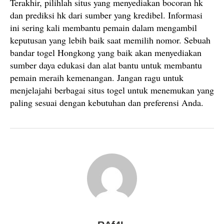
Terakhir, pilihlah situs yang menyediakan bocoran hk
dan prediksi hk dari sumber yang kredibel. Informasi
ini sering kali membantu pemain dalam mengambil
keputusan yang lebih baik saat memilih nomor. Sebuah
bandar togel Hongkong yang baik akan menyediakan
sumber daya edukasi dan alat bantu untuk membantu
pemain meraih kemenangan. Jangan ragu untuk
menjelajahi berbagai situs togel untuk menemukan yang
paling sesuai dengan kebutuhan dan preferensi Anda.