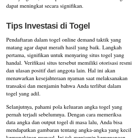
dapat meningkat secara signifikan.
Tips Investasi di Togel
Pendaftaran dalam togel online demand taktik yang
matang agar dapat meraih hasil yang baik. Langkah
pertama, signifikan untuk menyaring situs togel yang
handal. Verifikasi situs tersebut memiliki otorisasi resmi
dan ulasan positif dari anggota lain. Hal ini akan
menawarkan kesejahteraan nyaman saat melaksanakan
transaksi dan menjamin bahwa Anda terlibat dalam
togel yang adil.
Selanjutnya, pahami pola keluaran angka togel yang
pernah terjadi sebelumnya. Dengan cara memeriksa
data angka dan output togel di masa lalu, Anda bisa
mendapatkan gambaran tentang angka-angka yang kecil
kemungkinan muncul. Ini tak menjamin kemenangan,