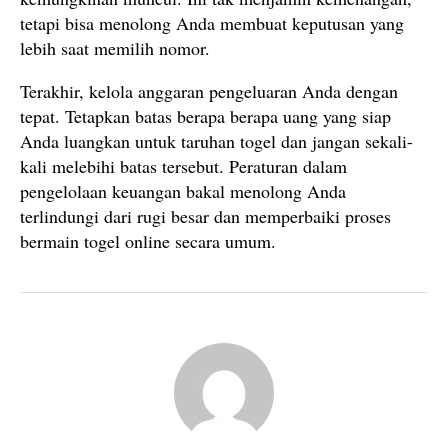
tetapi bisa menolong Anda membuat keputusan yang
lebih saat memilih nomor.
Terakhir, kelola anggaran pengeluaran Anda dengan
tepat. Tetapkan batas berapa berapa uang yang siap
Anda luangkan untuk taruhan togel dan jangan sekali-
kali melebihi batas tersebut. Peraturan dalam
pengelolaan keuangan bakal menolong Anda
terlindungi dari rugi besar dan memperbaiki proses
bermain togel online secara umum.