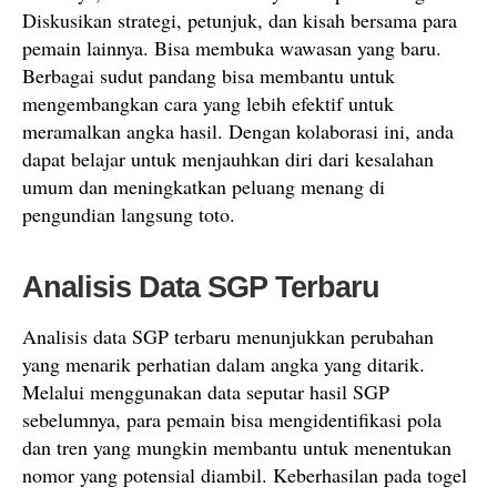
Diskusikan strategi, petunjuk, dan kisah bersama para
pemain lainnya. Bisa membuka wawasan yang baru.
Berbagai sudut pandang bisa membantu untuk
mengembangkan cara yang lebih efektif untuk
meramalkan angka hasil. Dengan kolaborasi ini, anda
dapat belajar untuk menjauhkan diri dari kesalahan
umum dan meningkatkan peluang menang di
pengundian langsung toto.
Analisis Data SGP Terbaru
Analisis data SGP terbaru menunjukkan perubahan
yang menarik perhatian dalam angka yang ditarik.
Melalui menggunakan data seputar hasil SGP
sebelumnya, para pemain bisa mengidentifikasi pola
dan tren yang mungkin membantu untuk menentukan
nomor yang potensial diambil. Keberhasilan pada togel