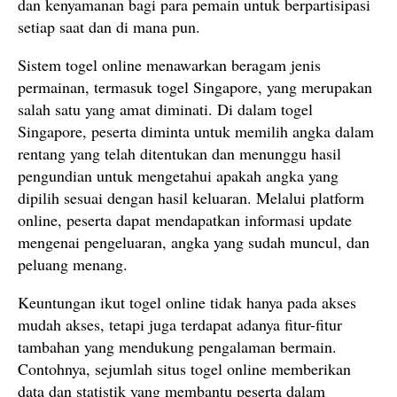
dan kenyamanan bagi para pemain untuk berpartisipasi
setiap saat dan di mana pun.
Sistem togel online menawarkan beragam jenis
permainan, termasuk togel Singapore, yang merupakan
salah satu yang amat diminati. Di dalam togel
Singapore, peserta diminta untuk memilih angka dalam
rentang yang telah ditentukan dan menunggu hasil
pengundian untuk mengetahui apakah angka yang
dipilih sesuai dengan hasil keluaran. Melalui platform
online, peserta dapat mendapatkan informasi update
mengenai pengeluaran, angka yang sudah muncul, dan
peluang menang.
Keuntungan ikut togel online tidak hanya pada akses
mudah akses, tetapi juga terdapat adanya fitur-fitur
tambahan yang mendukung pengalaman bermain.
Contohnya, sejumlah situs togel online memberikan
data dan statistik yang membantu peserta dalam