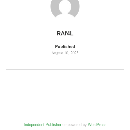
RAf4L
Published
August 10, 2025
Independent Publisher
empowered by
WordPress