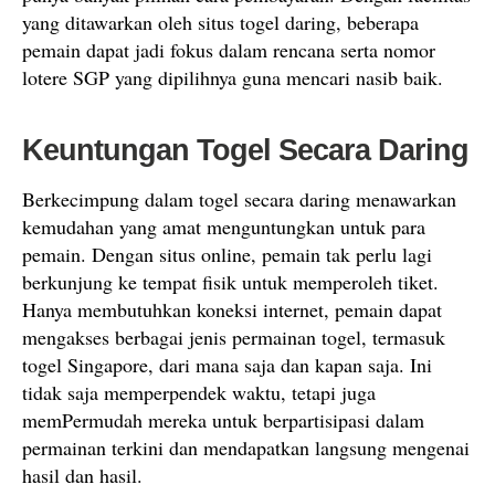
yang ditawarkan oleh situs togel daring, beberapa
pemain dapat jadi fokus dalam rencana serta nomor
lotere SGP yang dipilihnya guna mencari nasib baik.
Keuntungan Togel Secara Daring
Berkecimpung dalam togel secara daring menawarkan
kemudahan yang amat menguntungkan untuk para
pemain. Dengan situs online, pemain tak perlu lagi
berkunjung ke tempat fisik untuk memperoleh tiket.
Hanya membutuhkan koneksi internet, pemain dapat
mengakses berbagai jenis permainan togel, termasuk
togel Singapore, dari mana saja dan kapan saja. Ini
tidak saja memperpendek waktu, tetapi juga
memPermudah mereka untuk berpartisipasi dalam
permainan terkini dan mendapatkan langsung mengenai
hasil dan hasil.