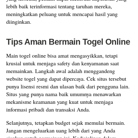
lebih baik terinformasi tentang taruhan mereka,
meningkatkan peluang untuk mencapai hasil yang
diinginkan.
Tips Aman Bermain Togel Online
Main togel online bisa amat mengasyikkan, tetapi
krusial untuk menjaga safety dan kenyamanan saat
memainkan. Langkah awal adalah menggandeng
website togel yang dapat dipercaya. Cek situs tersebut
punya lisensi resmi dan ulasan baik dari pengguna lain.
Situs yang punya nama baik umumnya menawarkan
mekanisme keamanan yang kuat untuk menjaga
informasi pribadi dan transaksi Anda.
Selanjutnya, tetapkan budget sejak memulai bermain.
Jangan mengeluarkan uang lebih dari yang Anda