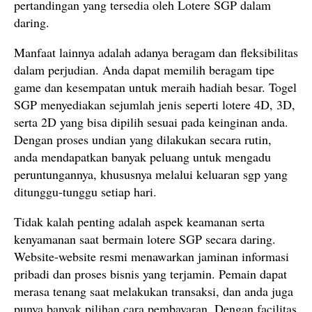
pertandingan yang tersedia oleh Lotere SGP dalam
daring.
Manfaat lainnya adalah adanya beragam dan fleksibilitas
dalam perjudian. Anda dapat memilih beragam tipe
game dan kesempatan untuk meraih hadiah besar. Togel
SGP menyediakan sejumlah jenis seperti lotere 4D, 3D,
serta 2D yang bisa dipilih sesuai pada keinginan anda.
Dengan proses undian yang dilakukan secara rutin,
anda mendapatkan banyak peluang untuk mengadu
peruntungannya, khususnya melalui keluaran sgp yang
ditunggu-tunggu setiap hari.
Tidak kalah penting adalah aspek keamanan serta
kenyamanan saat bermain lotere SGP secara daring.
Website-website resmi menawarkan jaminan informasi
pribadi dan proses bisnis yang terjamin. Pemain dapat
merasa tenang saat melakukan transaksi, dan anda juga
punya banyak pilihan cara pembayaran. Dengan facilitas