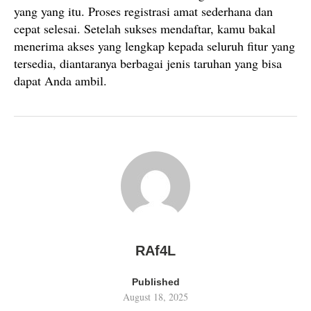
yang yang itu. Proses registrasi amat sederhana dan
cepat selesai. Setelah sukses mendaftar, kamu bakal
menerima akses yang lengkap kepada seluruh fitur yang
tersedia, diantaranya berbagai jenis taruhan yang bisa
dapat Anda ambil.
RAf4L
Published
August 18, 2025