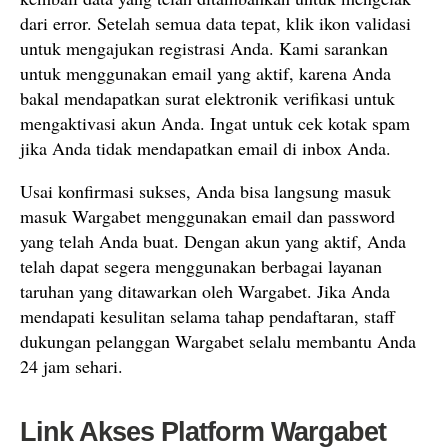
dari error. Setelah semua data tepat, klik ikon validasi
untuk mengajukan registrasi Anda. Kami sarankan
untuk menggunakan email yang aktif, karena Anda
bakal mendapatkan surat elektronik verifikasi untuk
mengaktivasi akun Anda. Ingat untuk cek kotak spam
jika Anda tidak mendapatkan email di inbox Anda.
Usai konfirmasi sukses, Anda bisa langsung masuk
masuk Wargabet menggunakan email dan password
yang telah Anda buat. Dengan akun yang aktif, Anda
telah dapat segera menggunakan berbagai layanan
taruhan yang ditawarkan oleh Wargabet. Jika Anda
mendapati kesulitan selama tahap pendaftaran, staff
dukungan pelanggan Wargabet selalu membantu Anda
24 jam sehari.
Link Akses Platform Wargabet