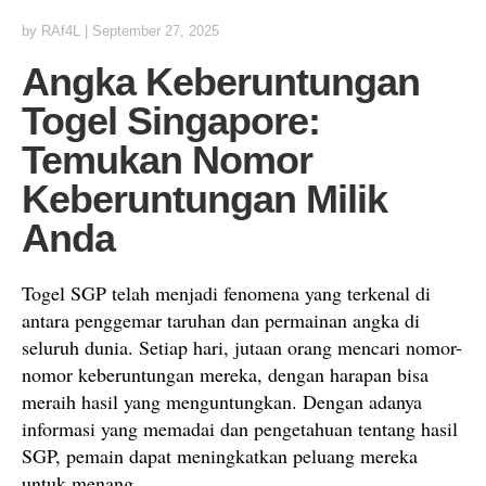
by
RAf4L
|
September 27, 2025
Angka Keberuntungan
Togel Singapore:
Temukan Nomor
Keberuntungan Milik
Anda
Togel SGP telah menjadi fenomena yang terkenal di
antara penggemar taruhan dan permainan angka di
seluruh dunia. Setiap hari, jutaan orang mencari nomor-
nomor keberuntungan mereka, dengan harapan bisa
meraih hasil yang menguntungkan. Dengan adanya
informasi yang memadai dan pengetahuan tentang hasil
SGP, pemain dapat meningkatkan peluang mereka
untuk menang.