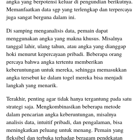
angka yang berpotensi keluar di pengundian berikutnya.
Memanfaatkan data sgp yang terlengkap dan terpercaya
juga sangat berguna dalam ini.
Di samping menganalisis data, pemain dapat
menggunakan angka yang makna khusus. Misalnya
tanggal lahir, ulang tahun, atau angka yang dianggap
hoki menurut kepercayaan pribadi. Beberapa orang
percaya bahwa angka tertentu memberikan
keberuntungan untuk mereka, sehingga memasukkan
angka tersebut ke dalam togel mereka bisa menjadi
langkah yang menarik.
Terakhir, penting agar tidak hanya tergantung pada satu
strategi saja. Mengkombinasikan beberapa metode
dalam pencarian angka keberuntungan, misalnya
analisis data, intuitif pribadi, dan pengalaman, bisa
meningkatkan peluang untuk menang. Pemain yang
fleksibel dan terbuka terhadap beragam pendekatan