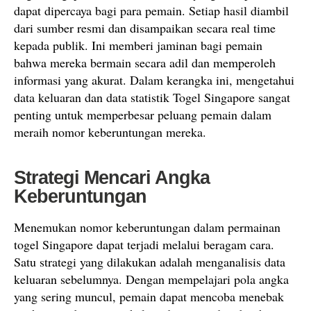
dapat dipercaya bagi para pemain. Setiap hasil diambil
dari sumber resmi dan disampaikan secara real time
kepada publik. Ini memberi jaminan bagi pemain
bahwa mereka bermain secara adil dan memperoleh
informasi yang akurat. Dalam kerangka ini, mengetahui
data keluaran dan data statistik Togel Singapore sangat
penting untuk memperbesar peluang pemain dalam
meraih nomor keberuntungan mereka.
Strategi Mencari Angka
Keberuntungan
Menemukan nomor keberuntungan dalam permainan
togel Singapore dapat terjadi melalui beragam cara.
Satu strategi yang dilakukan adalah menganalisis data
keluaran sebelumnya. Dengan mempelajari pola angka
yang sering muncul, pemain dapat mencoba menebak