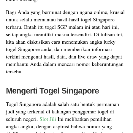
Bagi Anda yang berminat dengan ngana online, krusial
untuk selalu memantau hasil-hasil togel Singapore
terbaru. Entah itu togel SGP malam ini atau hari ini,
setiap angka memiliki makna tersendiri. Di tulisan ini,
kita akan diskusikan cara menemukan angka lucky
togel Singapore anda, dan memberikan informasi
terkini mengenai hasil, data, dan live draw yang dapat
membantu Anda dalam mencari nomor keberuntungan
tersebut.
Mengerti Togel Singapore
Togel Singapore adalah salah satu bentuk permainan
judi yang terkenal di kalangan penggemar togel di
seluruh negeri.
Slot Jili
Ini melibatkan pemilihan
angka-angka, dengan aspirasi bahwa nomor yang