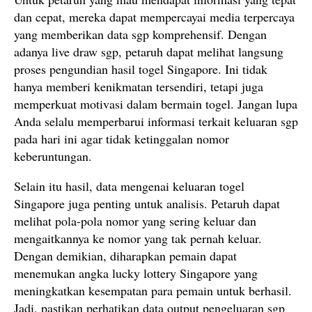
dan cepat, mereka dapat mempercayai media terpercaya
yang memberikan data sgp komprehensif. Dengan
adanya live draw sgp, petaruh dapat melihat langsung
proses pengundian hasil togel Singapore. Ini tidak
hanya memberi kenikmatan tersendiri, tetapi juga
memperkuat motivasi dalam bermain togel. Jangan lupa
Anda selalu memperbarui informasi terkait keluaran sgp
pada hari ini agar tidak ketinggalan nomor
keberuntungan.
Selain itu hasil, data mengenai keluaran togel
Singapore juga penting untuk analisis. Petaruh dapat
melihat pola-pola nomor yang sering keluar dan
mengaitkannya ke nomor yang tak pernah keluar.
Dengan demikian, diharapkan pemain dapat
menemukan angka lucky lottery Singapore yang
meningkatkan kesempatan para pemain untuk berhasil.
Jadi, pastikan perhatikan data output pengeluaran sgp