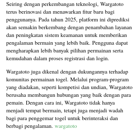
Seiring dengan perkembangan teknologi, Wargatoto
terus berinovasi dan menawarkan fitur baru bagi
penggunanya. Pada tahun 2025, platform ini diprediksi
akan semakin berkembang dengan penambahan layanan
dan peningkatan sistem keamanan untuk memberikan
pengalaman bermain yang lebih baik. Pengguna dapat
mengharapkan lebih banyak pilihan permainan serta
kemudahan dalam proses registrasi dan login.
Wargatoto juga dikenal dengan dukungannya terhadap
komunitas permainan togel. Melalui program-program
yang diadakan, seperti kompetisi dan undian, Wargatoto
berusaha membangun hubungan yang baik dengan para
pemain. Dengan cara ini, Wargatoto tidak hanya
menjadi tempat bermain, tetapi juga menjadi wadah
bagi para penggemar togel untuk berinteraksi dan
berbagi pengalaman.
wargatoto