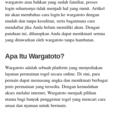
wargatoto atau bahkan yang sudah familiar, proses
login seharusnya tidak menjadi hal yang rumit. Artikel
ini akan membahas cara login ke wargatoto dengan
mudah dan tanpa kesulitan, serta bagaimana cara
mendaftar jika Anda belum memiliki akun. Dengan
panduan ini, diharapkan Anda dapat menikmati semua
yang ditawarkan oleh wargatoto tanpa hambatan.
Apa Itu Wargatoto?
Wargatoto adalah sebuah platform yang menyediakan
layanan permainan togel secara online. Di sini, para
pemain dapat memasang angka dan menikmati berbagai
jenis permainan yang tersedia. Dengan kemudahan
akses melalui internet, Wargatoto menjadi pilihan
utama bagi banyak penggemar togel yang mencari cara
aman dan nyaman untuk bermain.