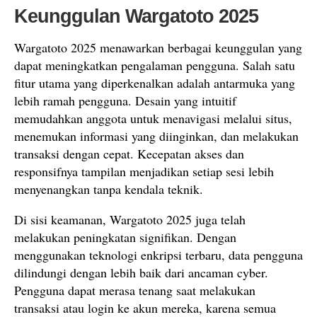
Keunggulan Wargatoto 2025
Wargatoto 2025 menawarkan berbagai keunggulan yang
dapat meningkatkan pengalaman pengguna. Salah satu
fitur utama yang diperkenalkan adalah antarmuka yang
lebih ramah pengguna. Desain yang intuitif
memudahkan anggota untuk menavigasi melalui situs,
menemukan informasi yang diinginkan, dan melakukan
transaksi dengan cepat. Kecepatan akses dan
responsifnya tampilan menjadikan setiap sesi lebih
menyenangkan tanpa kendala teknik.
Di sisi keamanan, Wargatoto 2025 juga telah
melakukan peningkatan signifikan. Dengan
menggunakan teknologi enkripsi terbaru, data pengguna
dilindungi dengan lebih baik dari ancaman cyber.
Pengguna dapat merasa tenang saat melakukan
transaksi atau login ke akun mereka, karena semua