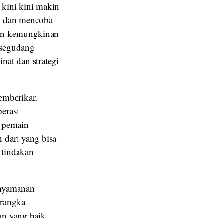
 kini kini makin
ng dan mencoba
dan kemungkinan
i segudang
nat dan strategi
emberikan
erasi
a pemain
 dari yang bisa
 tindakan
enyamanan
 rangka
an yang baik