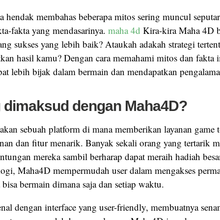
 kita hendak membahas beberapa mitos sering muncul seput
ta-fakta yang mendasarinya.
maha 4d
Kira-kira Maha 4D b
ng sukses yang lebih baik? Ataukah adakah strategi terten
kan hasil kamu? Dengan cara memahami mitos dan fakta i
t lebih bijak dalam bermain dan mendapatkan pengalama
g dimaksud dengan Maha4D?
kan sebuah platform di mana memberikan layanan game t
inan dan fitur menarik. Banyak sekali orang yang tertarik 
tungan mereka sambil berharap dapat meraih hadiah besa
logi, Maha4D mempermudah user dalam mengakses permai
 bisa bermain dimana saja dan setiap waktu.
kenal dengan interface yang user-friendly, membuatnya sen