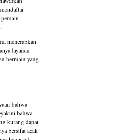
enawarkan
 mendaftar
a pemain
.
ana menerapkan
anya layanan
an bermain yang
ayaan bahwa
eyakini bahwa
ang kurang dapat
ya bersifat acak
nar-benar tak