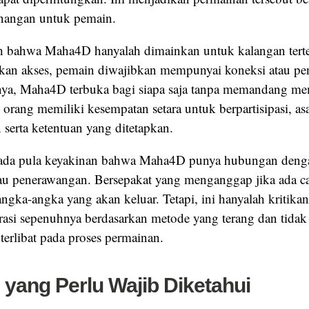
angan untuk pemain.
ah bahwa Maha4D hanyalah dimainkan untuk kalangan terten
an akses, pemain diwajibkan mempunyai koneksi atau pe
nnya, Maha4D terbuka bagi siapa saja tanpa memandang 
 orang memiliki kesempatan setara untuk berpartisipasi, a
serta ketentuan yang ditetapkan.
h ada pula keyakinan bahwa Maha4D punya hubungan deng
tau penerawangan. Bersepakat yang menganggap jika ada car
ngka-angka yang akan keluar. Tetapi, ini hanyalah kritika
si sepenuhnya berdasarkan metode yang terang dan tidak
 terlibat pada proses permainan.
 yang Perlu Wajib Diketahui