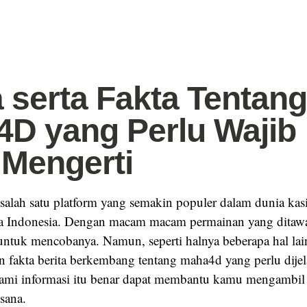
a serta Fakta Tentang
D yang Perlu Wajib
Mengerti
alah satu platform yang semakin populer dalam dunia kas
a Indonesia. Dengan macam macam permainan yang ditaw
untuk mencobanya. Namun, seperti halnya beberapa hal lain
n fakta berita berkembang tentang maha4d yang perlu dijel
mi informasi itu benar dapat membantu kamu mengambil 
sana.