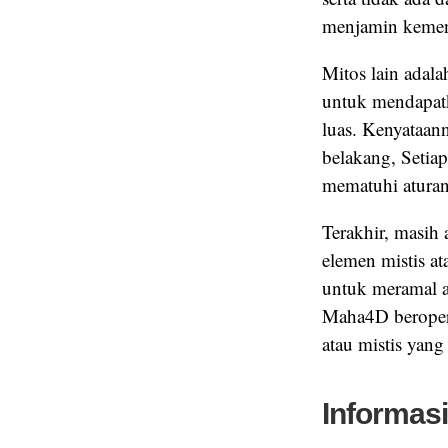
menjamin kemen
Mitos lain adal
untuk mendapatk
luas. Kenyataa
belakang, Setiap
mematuhi aturan 
Terakhir, masi
elemen mistis a
untuk meramal a
Maha4D beropera
atau mistis yang
Informasi