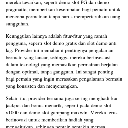
mereka tawarkan, seperti demo slot PG dan demo
pragmatic, memberikan kesempatan bagi pemain untuk
mencoba permainan tanpa harus mempertaruhkan uang
sungguhan.
Keunggulan lainnya adalah fitur-fitur yang ramah
pengguna, seperti slot demo gratis dan slot demo anti
lag. Provider ini memahami pentingnya pengalaman
bermain yang lancar, sehingga mereka berinvestasi
dalam teknologi yang memastikan permainan berjalan
dengan optimal, tanpa gangguan. Ini sangat penting
bagi pemain yang ingin merasakan pengalaman bermain
yang konsisten dan menyenangkan.
Selain itu, provider ternama juga sering menghadirkan
jackpot dan bonus menarik, seperti pada demo slot
x1000 dan demo slot gampang maxwin. Mereka terus
berinovasi untuk memberikan hadiah yang
menggiurkan, sehingga pemain semakin merasa