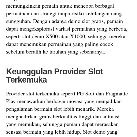
memungkinkan pemain untuk mencoba berbagai
permainan dan strategi tanpa risiko kehilangan uang
sungguhan. Dengan adanya demo slot gratis, pemain
dapat mengeksplorasi variasi permainan yang berbeda,
seperti slot demo X500 atau X1000, sehingga mereka
dapat menemukan permainan yang paling cocok
sebelum beralih ke taruhan yang sebenarnya.
Keunggulan Provider Slot
Terkemuka
Provider slot terkemuka seperti PG Soft dan Pragmatic
Play menawarkan berbagai inovasi yang menjadikan
pengalaman bermain slot lebih menarik. Mereka
menghadirkan grafis berkualitas tinggi dan animasi
yang memukau, sehingga pemain dapat merasakan
sensasi bermain yang lebih hidup. Slot demo yang