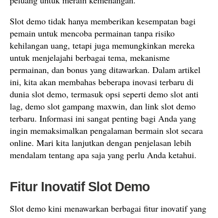
peluang untuk meraih kemenangan.
Slot demo tidak hanya memberikan kesempatan bagi
pemain untuk mencoba permainan tanpa risiko
kehilangan uang, tetapi juga memungkinkan mereka
untuk menjelajahi berbagai tema, mekanisme
permainan, dan bonus yang ditawarkan. Dalam artikel
ini, kita akan membahas beberapa inovasi terbaru di
dunia slot demo, termasuk opsi seperti demo slot anti
lag, demo slot gampang maxwin, dan link slot demo
terbaru. Informasi ini sangat penting bagi Anda yang
ingin memaksimalkan pengalaman bermain slot secara
online. Mari kita lanjutkan dengan penjelasan lebih
mendalam tentang apa saja yang perlu Anda ketahui.
Fitur Inovatif Slot Demo
Slot demo kini menawarkan berbagai fitur inovatif yang