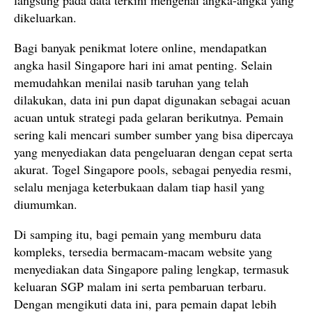
langsung pada data terkini mengenai angka-angka yang
dikeluarkan.
Bagi banyak penikmat lotere online, mendapatkan
angka hasil Singapore hari ini amat penting. Selain
memudahkan menilai nasib taruhan yang telah
dilakukan, data ini pun dapat digunakan sebagai acuan
acuan untuk strategi pada gelaran berikutnya. Pemain
sering kali mencari sumber sumber yang bisa dipercaya
yang menyediakan data pengeluaran dengan cepat serta
akurat. Togel Singapore pools, sebagai penyedia resmi,
selalu menjaga keterbukaan dalam tiap hasil yang
diumumkan.
Di samping itu, bagi pemain yang memburu data
kompleks, tersedia bermacam-macam website yang
menyediakan data Singapore paling lengkap, termasuk
keluaran SGP malam ini serta pembaruan terbaru.
Dengan mengikuti data ini, para pemain dapat lebih