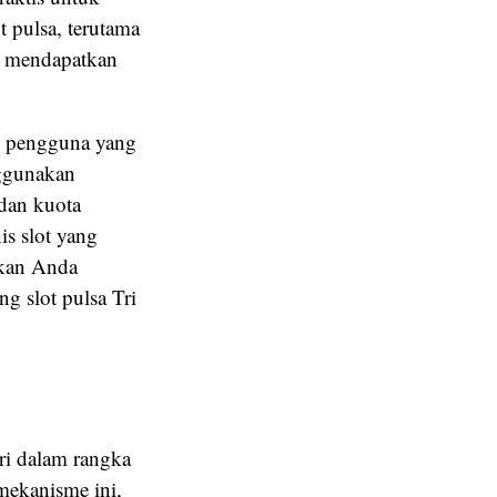
 pulsa, terutama
k mendapatkan
uk pengguna yang
nggunakan
 dan kuota
is slot yang
tikan Anda
g slot pulsa Tri
Tri dalam rangka
mekanisme ini,