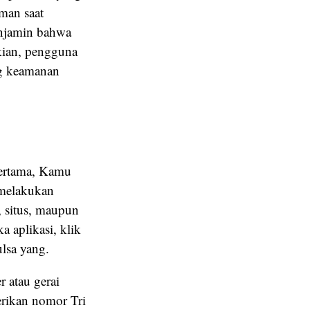
man saat
enjamin bahwa
kian, pengguna
ng keamanan
pertama, Kamu
 melakukan
, situs, maupun
a aplikasi, klik
ulsa yang.
 atau gerai
rikan nomor Tri