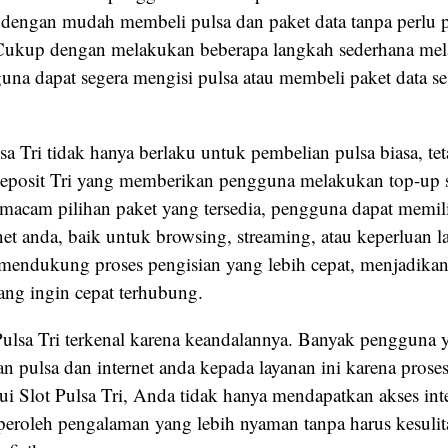
dengan mudah membeli pulsa dan paket data tanpa perlu p
. Cukup dengan melakukan beberapa langkah sederhana melal
guna dapat segera mengisi pulsa atau membeli paket data s
sa Tri tidak hanya berlaku untuk pembelian pulsa biasa, tet
eposit Tri yang memberikan pengguna melakukan top-up se
cam pilihan paket yang tersedia, pengguna dapat memili
et anda, baik untuk browsing, streaming, atau keperluan la
 mendukung proses pengisian yang lebih cepat, menjadikan
yang ingin cepat terhubung.
 Pulsa Tri terkenal karena keandalannya. Banyak pengguna 
 pulsa dan internet anda kepada layanan ini karena proses
ui Slot Pulsa Tri, Anda tidak hanya mendapatkan akses inte
peroleh pengalaman yang lebih nyaman tanpa harus kesul