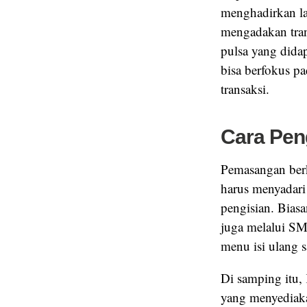
menghadirkan la
mengadakan tran
pulsa yang dida
bisa berfokus p
transaksi.
Cara Peng
Pemasangan berk
harus menyadari
pengisian. Biasa
juga melalui S
menu isi ulang s
Di samping itu, 
yang menyediak