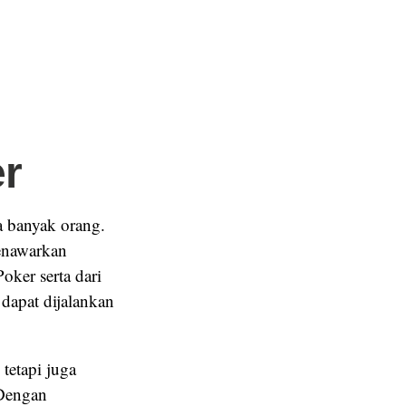
er
a banyak orang.
menawarkan
ker serta dari
dapat dijalankan
tetapi juga
 Dengan