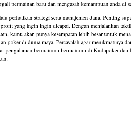
gali permainan baru dan mengasah kemampuan anda di seti
lalu perhatikan strategi serta manajemen dana. Penting su
 profit yang ingin ingin dicapai. Dengan menjalankan takti
sisten, kamu akan punya kesempatan lebih besar untuk men
an poker di dunia maya. Percayalah agar menikmatinya da
agar pengalaman bermainmu bermainmu di Kudapoker dan
kan.