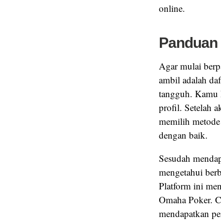
online.
Panduan 
Agar mulai berp
ambil adalah daf
tangguh. Kamu h
profil. Setelah
memilih metode 
dengan baik.
Sesudah mendapa
mengetahui berb
Platform ini me
Omaha Poker. Co
mendapatkan per