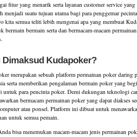
i fitur yang menarik serta layanan customer service yang 
 menjadi suatu tujuan utama bagi para penggemar pecint
yo kita semua teliti lebih mengenai apa yang membuat Kud
tuk bermain bermain serta dan bermacam-macam permainan
n.
g Dimaksud Kudapoker?
ker merupakan sebuah platform permainan poker daring p
ia serta memberikan pengalaman bermain poker yang begi
ggi untuk para pencinta poker. Demi dukungan teknologi ca
warkan bermacam permainan poker yang dapat diakses s
komputer atau ponsel. Platform ini dibuat untuk menawar
nan untuk semua pemain.
Anda bisa menemukan macam-macam jenis permainan poker