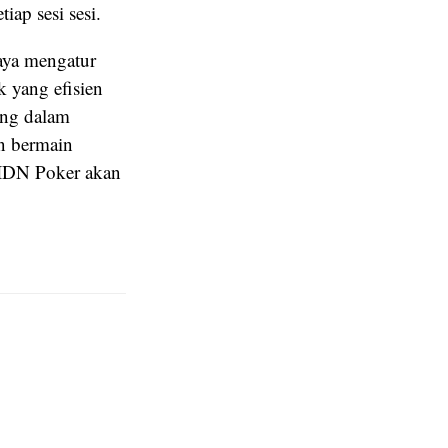
ap sesi sesi.
paya mengatur
k yang efisien
ang dalam
n bermain
 IDN Poker akan