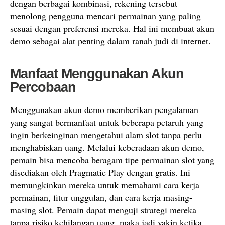
dengan berbagai kombinasi, rekening tersebut
menolong pengguna mencari permainan yang paling
sesuai dengan preferensi mereka. Hal ini membuat akun
demo sebagai alat penting dalam ranah judi di internet.
Manfaat Menggunakan Akun
Percobaan
Menggunakan akun demo memberikan pengalaman
yang sangat bermanfaat untuk beberapa petaruh yang
ingin berkeinginan mengetahui alam slot tanpa perlu
menghabiskan uang. Melalui keberadaan akun demo,
pemain bisa mencoba beragam tipe permainan slot yang
disediakan oleh Pragmatic Play dengan gratis. Ini
memungkinkan mereka untuk memahami cara kerja
permainan, fitur unggulan, dan cara kerja masing-
masing slot. Pemain dapat menguji strategi mereka
tanpa risiko kehilangan uang, maka jadi yakin ketika