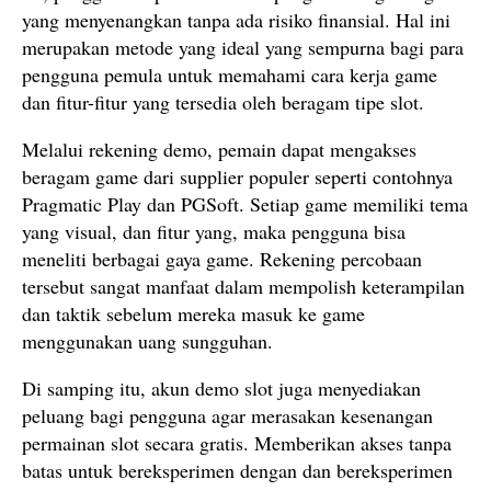
yang menyenangkan tanpa ada risiko finansial. Hal ini
merupakan metode yang ideal yang sempurna bagi para
pengguna pemula untuk memahami cara kerja game
dan fitur-fitur yang tersedia oleh beragam tipe slot.
Melalui rekening demo, pemain dapat mengakses
beragam game dari supplier populer seperti contohnya
Pragmatic Play dan PGSoft. Setiap game memiliki tema
yang visual, dan fitur yang, maka pengguna bisa
meneliti berbagai gaya game. Rekening percobaan
tersebut sangat manfaat dalam mempolish keterampilan
dan taktik sebelum mereka masuk ke game
menggunakan uang sungguhan.
Di samping itu, akun demo slot juga menyediakan
peluang bagi pengguna agar merasakan kesenangan
permainan slot secara gratis. Memberikan akses tanpa
batas untuk bereksperimen dengan dan bereksperimen