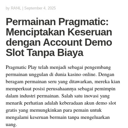
by
RAf4L
|
September 4, 2025
Permainan Pragmatic:
Menciptakan Keseruan
dengan Account Demo
Slot Tanpa Biaya
Pragmatic Play telah menjadi sebagai pengembang
permainan unggulan di dunia kasino online. Dengan
beragam permainan seru yang ditawarkan, mereka kian
memperkuat posisi perusahaannya sebagai pemimpin
dalam industri permainan. Salah satu inovasi yang
menarik perhatian adalah keberadaan akun demo slot
gratis yang memungkinkan para pemain untuk
mengalami keseruan bermain tanpa mengeluarkan
uang.