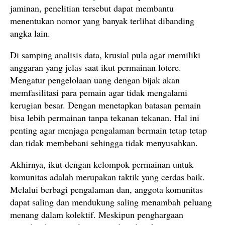
jaminan, penelitian tersebut dapat membantu
menentukan nomor yang banyak terlihat dibanding
angka lain.
Di samping analisis data, krusial pula agar memiliki
anggaran yang jelas saat ikut permainan lotere.
Mengatur pengelolaan uang dengan bijak akan
memfasilitasi para pemain agar tidak mengalami
kerugian besar. Dengan menetapkan batasan pemain
bisa lebih permainan tanpa tekanan tekanan. Hal ini
penting agar menjaga pengalaman bermain tetap tetap
dan tidak membebani sehingga tidak menyusahkan.
Akhirnya, ikut dengan kelompok permainan untuk
komunitas adalah merupakan taktik yang cerdas baik.
Melalui berbagi pengalaman dan, anggota komunitas
dapat saling dan mendukung saling menambah peluang
menang dalam kolektif. Meskipun penghargaan