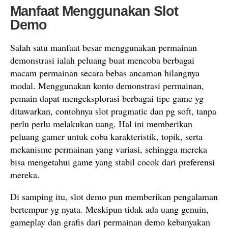
Manfaat Menggunakan Slot
Demo
Salah satu manfaat besar menggunakan permainan
demonstrasi ialah peluang buat mencoba berbagai
macam permainan secara bebas ancaman hilangnya
modal. Menggunakan konto demonstrasi permainan,
pemain dapat mengeksplorasi berbagai tipe game yg
ditawarkan, contohnya slot pragmatic dan pg soft, tanpa
perlu perlu melakukan uang. Hal ini memberikan
peluang gamer untuk coba karakteristik, topik, serta
mekanisme permainan yang variasi, sehingga mereka
bisa mengetahui game yang stabil cocok dari preferensi
mereka.
Di samping itu, slot demo pun memberikan pengalaman
bertempur yg nyata. Meskipun tidak ada uang genuin,
gameplay dan grafis dari permainan demo kebanyakan