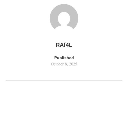
RAf4L
Published
October 8, 2025