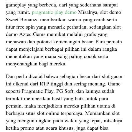
gameplay yang berbeda, dari yang sederhana sampai
yang rumit.
pragmatic play demo
Misalnya, slot demo
Sweet Bonanza memberikan warna yang cerah serta
fitur free spin yang menarik perhatian, sedangkan slot
demo Aztec Gems memikat melalui grafis yang
menawan dan potensi kemenangan besar. Para pemain
dapat menjelajahi berbagai pilihan ini dalam rangka
menentukan yang mana yang paling cocok serta
menyenangkan bagi mereka.
Dan perlu dicatat bahwa sebagian besar dari slot gacor
ini dikenal dari RTP tinggi dan sering menang. Game
seperti Pragmatic Play, PG Soft, dan lainnya sudah
terbukti memberikan hasil yang baik untuk para
pemain, maka menjadikan mereka pilihan utama di
berbagai situs slot online terpercaya. Memainkan slot
yang menguntungkan pada waktu yang tepat, misalnya
ketika promo atau acara khusus, juga dapat bisa