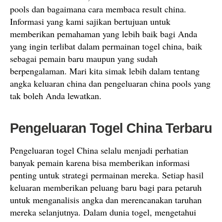
pools dan bagaimana cara membaca result china.
Informasi yang kami sajikan bertujuan untuk
memberikan pemahaman yang lebih baik bagi Anda
yang ingin terlibat dalam permainan togel china, baik
sebagai pemain baru maupun yang sudah
berpengalaman. Mari kita simak lebih dalam tentang
angka keluaran china dan pengeluaran china pools yang
tak boleh Anda lewatkan.
Pengeluaran Togel China Terbaru
Pengeluaran togel China selalu menjadi perhatian
banyak pemain karena bisa memberikan informasi
penting untuk strategi permainan mereka. Setiap hasil
keluaran memberikan peluang baru bagi para petaruh
untuk menganalisis angka dan merencanakan taruhan
mereka selanjutnya. Dalam dunia togel, mengetahui