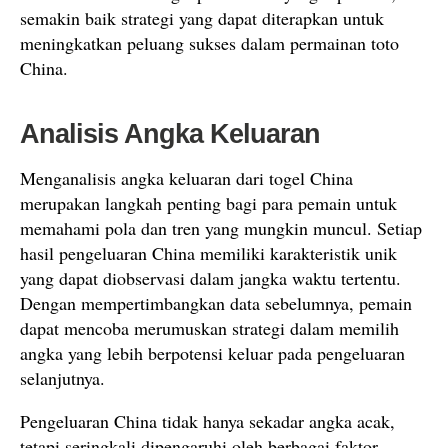
semakin baik strategi yang dapat diterapkan untuk
meningkatkan peluang sukses dalam permainan toto
China.
Analisis Angka Keluaran
Menganalisis angka keluaran dari togel China
merupakan langkah penting bagi para pemain untuk
memahami pola dan tren yang mungkin muncul. Setiap
hasil pengeluaran China memiliki karakteristik unik
yang dapat diobservasi dalam jangka waktu tertentu.
Dengan mempertimbangkan data sebelumnya, pemain
dapat mencoba merumuskan strategi dalam memilih
angka yang lebih berpotensi keluar pada pengeluaran
selanjutnya.
Pengeluaran China tidak hanya sekadar angka acak,
tetapi seringkali dipengaruhi oleh berbagai faktor,