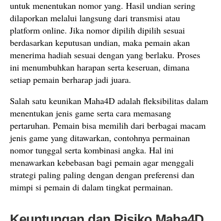
untuk menentukan nomor yang. Hasil undian sering
dilaporkan melalui langsung dari transmisi atau
platform online. Jika nomor dipilih dipilih sesuai
berdasarkan keputusan undian, maka pemain akan
menerima hadiah sesuai dengan yang berlaku. Proses
ini menumbuhkan harapan serta keseruan, dimana
setiap pemain berharap jadi juara.
Salah satu keunikan Maha4D adalah fleksibilitas dalam
menentukan jenis game serta cara memasang
pertaruhan. Pemain bisa memilih dari berbagai macam
jenis game yang ditawarkan, contohnya permainan
nomor tunggal serta kombinasi angka. Hal ini
menawarkan kebebasan bagi pemain agar menggali
strategi paling paling dengan dengan preferensi dan
mimpi si pemain di dalam tingkat permainan.
Keuntungan dan Risiko Maha4D