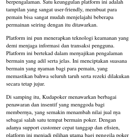
berpengalaman. Satu keunggulan platform ini adalah
tampilan yang sangat user-friendly, membuat para
pemain bisa sangat mudah menjelajahi beberapa
permainan seiring dengan itu ditawarkan.
Platform ini pun menerapkan teknologi keamanan yang
demi menjaga informasi dan transaksi pengguna.
Platform ini bertekad dalam menyajikan pengalaman
bermain yang adil serta jelas. Ini menciptakan suasana
bermain yang nyaman bagi para pemain, yang
memastikan bahwa seluruh taruh serta rezeki dilakukan
secara tetap jujur.
Di samping itu, Kudapoker menawarkan berbagai
penawaran dan insentif yang menggoda bagi
membernya, yang semakin menambah nilai jual nya
sebagai salah satu tempat bermain poker. Dengan
adanya support customer cepat tanggap dan efisien,
platform ini menjadi pilihan utama bagi penggila poker