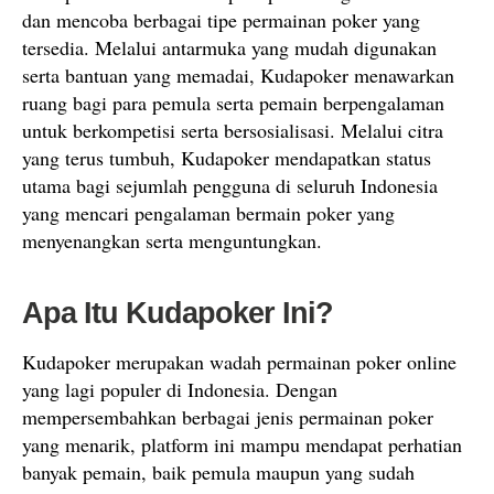
dan mencoba berbagai tipe permainan poker yang
tersedia. Melalui antarmuka yang mudah digunakan
serta bantuan yang memadai, Kudapoker menawarkan
ruang bagi para pemula serta pemain berpengalaman
untuk berkompetisi serta bersosialisasi. Melalui citra
yang terus tumbuh, Kudapoker mendapatkan status
utama bagi sejumlah pengguna di seluruh Indonesia
yang mencari pengalaman bermain poker yang
menyenangkan serta menguntungkan.
Apa Itu Kudapoker Ini?
Kudapoker merupakan wadah permainan poker online
yang lagi populer di Indonesia. Dengan
mempersembahkan berbagai jenis permainan poker
yang menarik, platform ini mampu mendapat perhatian
banyak pemain, baik pemula maupun yang sudah