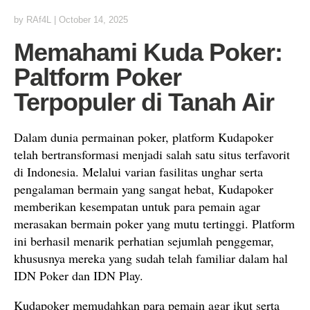
by
RAf4L
|
October 14, 2025
Memahami Kuda Poker:
Paltform Poker
Terpopuler di Tanah Air
Dalam dunia permainan poker, platform Kudapoker
telah bertransformasi menjadi salah satu situs terfavorit
di Indonesia. Melalui varian fasilitas unghar serta
pengalaman bermain yang sangat hebat, Kudapoker
memberikan kesempatan untuk para pemain agar
merasakan bermain poker yang mutu tertinggi. Platform
ini berhasil menarik perhatian sejumlah penggemar,
khususnya mereka yang sudah telah familiar dalam hal
IDN Poker dan IDN Play.
Kudapoker memudahkan para pemain agar ikut serta