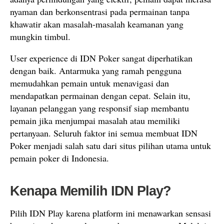
nyaman dan berkonsentrasi pada permainan tanpa
khawatir akan masalah-masalah keamanan yang
mungkin timbul.
User experience di IDN Poker sangat diperhatikan
dengan baik. Antarmuka yang ramah pengguna
memudahkan pemain untuk menavigasi dan
mendapatkan permainan dengan cepat. Selain itu,
layanan pelanggan yang responsif siap membantu
pemain jika menjumpai masalah atau memiliki
pertanyaan. Seluruh faktor ini semua membuat IDN
Poker menjadi salah satu dari situs pilihan utama untuk
pemain poker di Indonesia.
Kenapa Memilih IDN Play?
Pilih IDN Play karena platform ini menawarkan sensasi