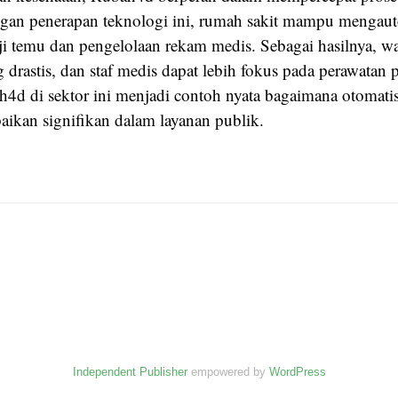
ngan penerapan teknologi ini, rumah sakit mampu mengau
ji temu dan pengelolaan rekam medis. Sebagai hasilnya, w
 drastis, dan staf medis dapat lebih fokus pada perawatan p
4d di sektor ini menjadi contoh nyata bagaimana otomatis
ikan signifikan dalam layanan publik.
Independent Publisher
empowered by
WordPress