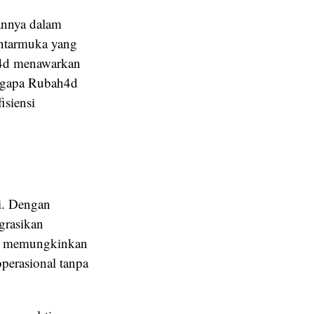
annya dalam
antarmuka yang
h4d menawarkan
mengapa Rubah4d
isiensi
si. Dengan
grasikan
ini memungkinkan
perasional tanpa