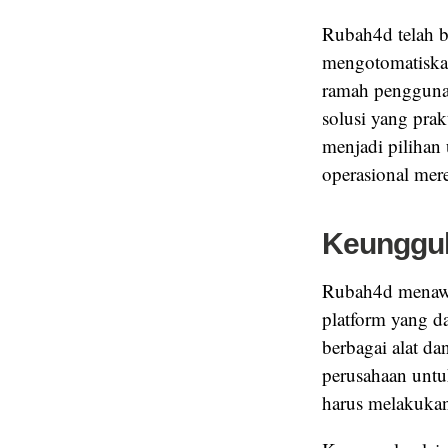
Rubah4d telah 
mengotomatiskan
ramah pengguna
solusi yang prak
menjadi pilihan
operasional mere
Keunggu
Rubah4d menawar
platform yang d
berbagai alat d
perusahaan untu
harus melakukan 