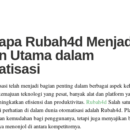
apa Rubah4d Menjad
an Utama dalam
tisasi
isasi telah menjadi bagian penting dalam berbagai aspek k
kemajuan teknologi yang pesat, banyak alat dan platform
ingkatkan efisiensi dan produktivitas.
Rubah4d
Salah sat
 perhatian di dalam dunia otomatisasi adalah Rubah4d. Pl
an kemudahan bagi penggunanya, tetapi juga menyajikan be
 menonjol di antara kompetitornya.