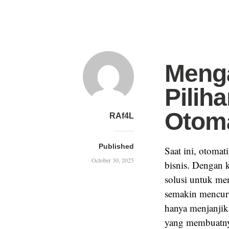
Meng
Pilih
Otoma
RAf4L
Published
Saat ini, otomat
October 30, 2025
bisnis. Dengan 
solusi untuk men
semakin mencuri
hanya menjanjik
yang membuatnya