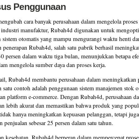
sus Penggunaan
engubah cara banyak perusahaan dalam mengelola proses 
 industri manufaktur, Rubah4d digunakan untuk mengopti
n sistem otomatis yang mampu mengurangi waktu henti d
an penerapan Rubah4d, salah satu pabrik berhasil meningka
30 persen dalam waktu tiga bulan, menunjukkan betapa efe
alam mengelola sumber daya dan proses kerja.
etail, Rubah4d membantu perusahaan dalam meningkatkan
h satu contoh adalah penggunaan sistem manajemen stok o
ngan platform e-commerce. Dengan Rubah4d, perusahaan d
an lebih akurat dan memastikan bahwa produk yang popule
i tidak hanya meningkatkan kepuasan pelanggan, tetapi juga
n penjualan sebesar 25 persen dalam satu tahun.
an kesehatan, Rubah4d berperan dalam mempercepat pros