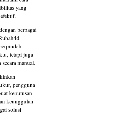
bilitas yang
efektif.
 dengan berbagai
 Rubah4d
berpindah
tu, tetapi juga
n secara manual.
gkinkan
rukur, pengguna
buat keputusan
ikan keunggulan
gai solusi