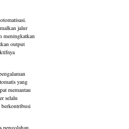
otomatisasi.
malkan jalur
an meningkatkan
tkan output
ktifnya
 pengalaman
tomatis yang
apat memantau
r selalu
 berkontribusi
es pengolahan