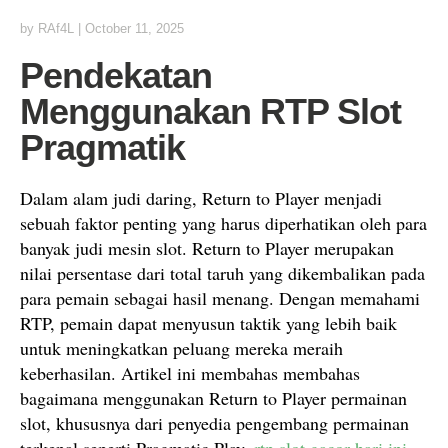
by
RAf4L
|
October 11, 2025
Pendekatan
Menggunakan RTP Slot
Pragmatik
Dalam alam judi daring, Return to Player menjadi
sebuah faktor penting yang harus diperhatikan oleh para
banyak judi mesin slot. Return to Player merupakan
nilai persentase dari total taruh yang dikembalikan pada
para pemain sebagai hasil menang. Dengan memahami
RTP, pemain dapat menyusun taktik yang lebih baik
untuk meningkatkan peluang mereka meraih
keberhasilan. Artikel ini membahas membahas
bagaimana menggunakan Return to Player permainan
slot, khususnya dari penyedia pengembang permainan