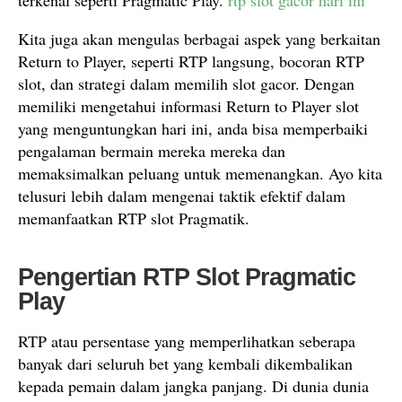
terkenal seperti Pragmatic Play.
rtp slot gacor hari ini
Kita juga akan mengulas berbagai aspek yang berkaitan
Return to Player, seperti RTP langsung, bocoran RTP
slot, dan strategi dalam memilih slot gacor. Dengan
memiliki mengetahui informasi Return to Player slot
yang menguntungkan hari ini, anda bisa memperbaiki
pengalaman bermain mereka mereka dan
memaksimalkan peluang untuk memenangkan. Ayo kita
telusuri lebih dalam mengenai taktik efektif dalam
memanfaatkan RTP slot Pragmatik.
Pengertian RTP Slot Pragmatic
Play
RTP atau persentase yang memperlihatkan seberapa
banyak dari seluruh bet yang kembali dikembalikan
kepada pemain dalam jangka panjang. Di dunia dunia