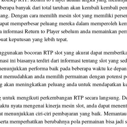
erapa banyak dari total taruhan akan kembali kembali pe
ang. Dengan cara memilih mesin slot yang memiliki pers
 dapat memperbesar peluang mereka dalam memperoleh kem
 informasi Return to Player sebelum anda memainkan per
uat keputusan yang lebih tepat.
nggunakan bocoran RTP slot yang akurat dapat memberik
asi ini biasanya terdiri dari informasi tentang slot yang se
menunjukkan performa baik pada beberapa waktu ke depa
pat memudahkan anda memilih permainan dengan potensi 
ang akan meningkatkan peluang anda untuk mendapatkan 
ng untuk mengikuti perkembangan RTP secara langsung. D
waktu nyata mengenai kinerja mesin slot, anda dapat mene
at menunjukkan ciri-ciri pembayaran yang baik. Memantau
rta memperhatikan berubahnya pola permainan bisa jadi str