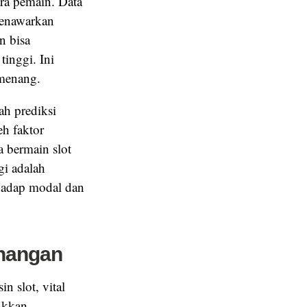
ara pemain. Data
 menawarkan
n bisa
inggi. Ini
 menang.
h prediksi
eh faktor
 bermain slot
gi adalah
rhadap modal dan
enangan
 slot, vital
ukkan