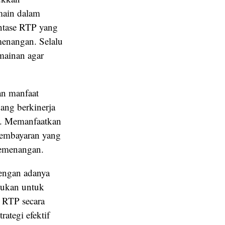
main dalam
entase RTP yang
enangan. Selalu
mainan agar
an manfaat
dang berkinerja
n. Memanfaatkan
pembayaran yang
kemenangan.
engan adanya
ntukan untuk
 RTP secara
ategi efektif