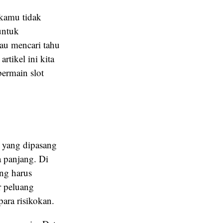
 kamu tidak
untuk
au mencari tahu
rtikel ini kita
ermain slot
 yang dipasang
 panjang. Di
ang harus
r peluang
ara risikokan.