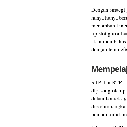
Dengan strategi 
hanya hanya ber
menambah kinerj
rtp slot gacor ha
akan membahas 
dengan lebih efi
Mempelaj
RTP dan RTP ad
dipasang oleh p
dalam konteks g
dipertimbangkan
pemain untuk me