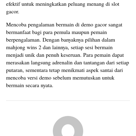
efektif untuk meningkatkan peluang menang di slot
gacor.
Mencoba pengalaman bermain di demo gacor sangat
bermanfaat bagi para pemula maupun pemain
berpengalaman. Dengan banyaknya pilihan dalam
mahjong wins 2 dan lainnya, setiap sesi bermain
menjadi unik dan penuh keseruan. Para pemain dapat
merasakan langsung adrenalin dan tantangan dari setiap
putaran, sementara tetap menikmati aspek santai dari
mencoba versi demo sebelum memutuskan untuk
bermain secara nyata.