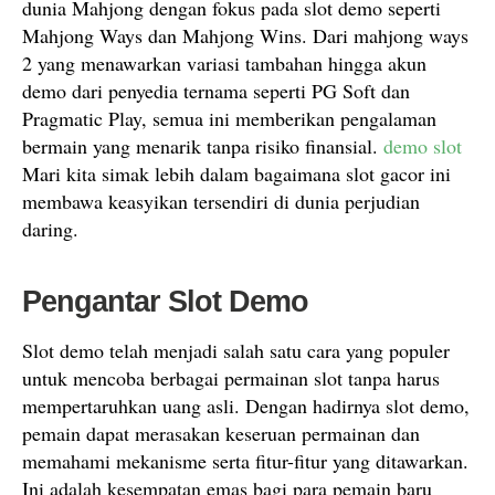
dunia Mahjong dengan fokus pada slot demo seperti
Mahjong Ways dan Mahjong Wins. Dari mahjong ways
2 yang menawarkan variasi tambahan hingga akun
demo dari penyedia ternama seperti PG Soft dan
Pragmatic Play, semua ini memberikan pengalaman
bermain yang menarik tanpa risiko finansial.
demo slot
Mari kita simak lebih dalam bagaimana slot gacor ini
membawa keasyikan tersendiri di dunia perjudian
daring.
Pengantar Slot Demo
Slot demo telah menjadi salah satu cara yang populer
untuk mencoba berbagai permainan slot tanpa harus
mempertaruhkan uang asli. Dengan hadirnya slot demo,
pemain dapat merasakan keseruan permainan dan
memahami mekanisme serta fitur-fitur yang ditawarkan.
Ini adalah kesempatan emas bagi para pemain baru