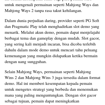
untuk mengenali permainan seperti Mahjong Ways dan
Mahjong Ways 2 tanpa rasa takut kehilangan.
Dalam dunia perjudian daring, provider seperti PG Soft
dan Pragmatic Play telah menghadirkan slot demo yang
menarik. Melalui akun demo, pemain dapat menjelajahi
berbagai tema dan gameplay dengan mudah. Slot gacor,
yang sering kali menjadi incaran, bisa dicoba terlebih
dahulu dalam mode demo untuk mencari tahu peluang
kemenangan yang mungkin didapatkan ketika bermain
dengan uang sungguhan.
Selain Mahjong Ways, permainan seperti Mahjong
Wins 2 dan Mahjong Wins 3 juga tersedia dalam format
demo. Hal ini memberi kesempatan kepada pemain
untuk mengetes strategi yang berbeda dan menemukan
mana yang paling menguntungkan. Dengan slot gacor
sebagai tujuan, pemain dapat meningkatkan