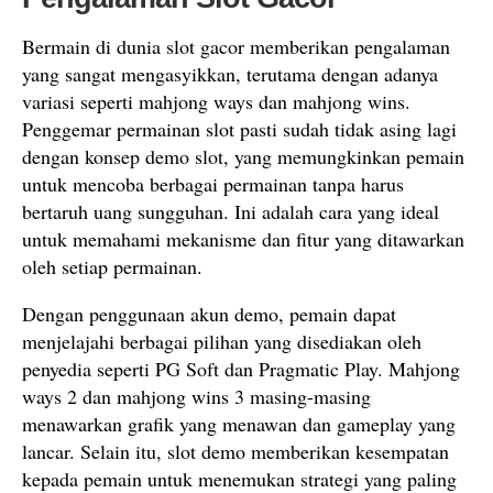
Bermain di dunia slot gacor memberikan pengalaman
yang sangat mengasyikkan, terutama dengan adanya
variasi seperti mahjong ways dan mahjong wins.
Penggemar permainan slot pasti sudah tidak asing lagi
dengan konsep demo slot, yang memungkinkan pemain
untuk mencoba berbagai permainan tanpa harus
bertaruh uang sungguhan. Ini adalah cara yang ideal
untuk memahami mekanisme dan fitur yang ditawarkan
oleh setiap permainan.
Dengan penggunaan akun demo, pemain dapat
menjelajahi berbagai pilihan yang disediakan oleh
penyedia seperti PG Soft dan Pragmatic Play. Mahjong
ways 2 dan mahjong wins 3 masing-masing
menawarkan grafik yang menawan dan gameplay yang
lancar. Selain itu, slot demo memberikan kesempatan
kepada pemain untuk menemukan strategi yang paling