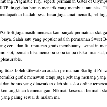
mbang Pragmatic Play, seperti permainan Gates of Olympus
 RTP tinggi dan bonus menarik yang membuat antusias. Ti
endapatkan hadiah besar besar juga amat menarik, sehing
 PG Soft juga masih menawarkan banyak permainan slot ga
 biaya. Salah satu yang populer adalah permainan Sweet B
ng ceria dan fitur putaran gratis membuatnya semakin m
mo slot, pemain bisa mencoba-coba tanpa risiko finansial,
pleasurable.
ang tidak boleh dilewatkan adalah permainan Starlight Prin
 memiliki grafik menawan tetapi juga peluang menang yang
 dan bonus yang ditawarkan oleh situs slot online terperc
kemungkinan kemenangan. Nikmati keseruan bermain slo
yang paling sesuai di malam ini.