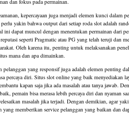
man dan fokus pada permainan.
eamanan, kepercayaan juga menjadi elemen kunci dalam 
 perlu yakin bahwa output dari setiap roda slot adalah ran
al ini dapat muncul dengan menentukan permainan dari pe
reputasi seperti Pragmatic atau PG yang telah teruji dan m
yarakat. Oleh karena itu, penting untuk melaksanakan pene
itus mana dan apa dimainkan.
an pelanggan yang responsif juga adalah elemen penting d
a percaya diri. Situs slot online yang baik menyediakan l
embantu kapan saja jika ada masalah atau tanya jawab. De
ik, pemain bisa merasa lebih percaya diri dan nyaman saa
elesaikan masalah jika terjadi. Dengan demikian, agar yak
m yang memberikan service pelanggan yang baikan dan dap