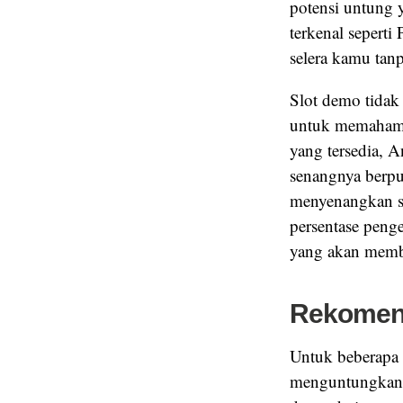
potensi untung 
terkenal seperti
selera kamu ta
Slot demo tidak 
untuk memahami
yang tersedia, 
senangnya berpu
menyenangkan s
persentase penge
yang akan memb
Rekomend
Untuk beberapa 
menguntungkan m