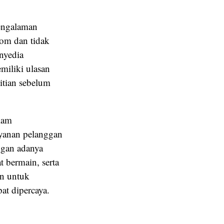
pengalaman
dom dan tidak
nyedia
emiliki ulasan
litian sebelum
alam
ayanan pelanggan
ngan adanya
t bermain, serta
in untuk
at dipercaya.