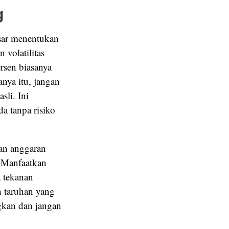
g
sar menentukan
 volatilitas
rsen biasanya
nya itu, jangan
li. Ini
 tanpa risiko
kan anggaran
. Manfaatkan
a tekanan
h taruhan yang
gkan dan jangan