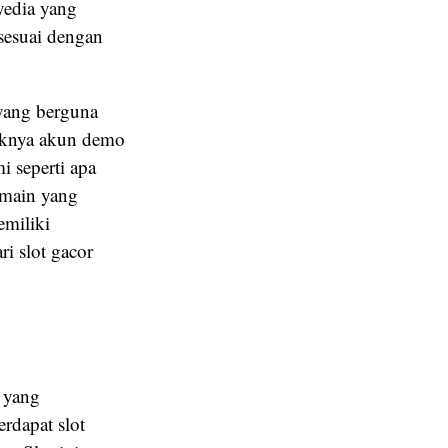
yedia yang
 sesuai dengan
 yang berguna
aknya akun demo
i seperti apa
rmain yang
miliki
i slot gacor
 yang
rdapat slot