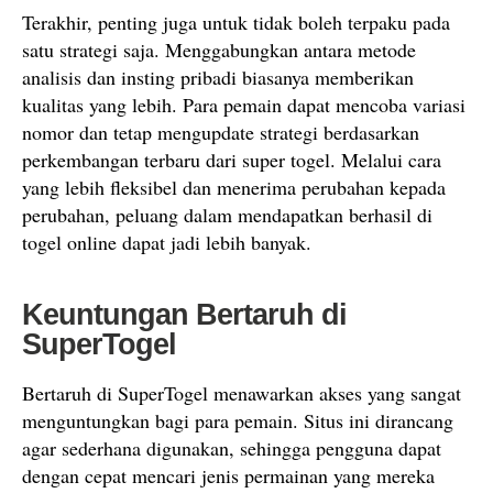
Terakhir, penting juga untuk tidak boleh terpaku pada
satu strategi saja. Menggabungkan antara metode
analisis dan insting pribadi biasanya memberikan
kualitas yang lebih. Para pemain dapat mencoba variasi
nomor dan tetap mengupdate strategi berdasarkan
perkembangan terbaru dari super togel. Melalui cara
yang lebih fleksibel dan menerima perubahan kepada
perubahan, peluang dalam mendapatkan berhasil di
togel online dapat jadi lebih banyak.
Keuntungan Bertaruh di
SuperTogel
Bertaruh di SuperTogel menawarkan akses yang sangat
menguntungkan bagi para pemain. Situs ini dirancang
agar sederhana digunakan, sehingga pengguna dapat
dengan cepat mencari jenis permainan yang mereka