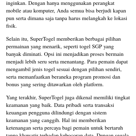
inginkan. Dengan hanya menggunakan perangkat
mobile atau komputer, Anda semua bisa berjudi kapan
pun serta dimana saja tanpa harus melangkah ke lokasi
fisik.
Selain itu, SuperTogel memberikan berbagai pilihan
permainan yang menarik, seperti togel SGP yang
banyak diminati. Opsi ini menjadikan proses bermain
menjadi lebih seru serta menantang. Para pemain dapat
mengambil jenis togel sesuai dengan pilihan sendiri,
serta memanfaatkan beraneka program promosi dan
bonus yang sering ditawarkan oleh platform.
Yang terakhir, SuperTogel juga dikenal memiliki tingkat
keamanan yang baik. Data pribadi serta transaksi
keuangan pengguna dilindungi dengan sistem
keamanan yang canggih. Hal ini memberikan
ketenangan serta percaya bagi pemain untuk bertaruh
tanpa khawatir terhadap kebocoran data. Dengan segala