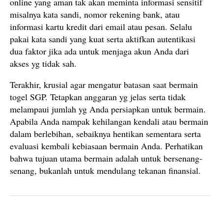
online yang aman tak akan meminta informasi sensitif
misalnya kata sandi, nomor rekening bank, atau
informasi kartu kredit dari email atau pesan. Selalu
pakai kata sandi yang kuat serta aktifkan autentikasi
dua faktor jika ada untuk menjaga akun Anda dari
akses yg tidak sah.
Terakhir, krusial agar mengatur batasan saat bermain
togel SGP. Tetapkan anggaran yg jelas serta tidak
melampaui jumlah yg Anda persiapkan untuk bermain.
Apabila Anda nampak kehilangan kendali atau bermain
dalam berlebihan, sebaiknya hentikan sementara serta
evaluasi kembali kebiasaan bermain Anda. Perhatikan
bahwa tujuan utama bermain adalah untuk bersenang-
senang, bukanlah untuk mendulang tekanan finansial.