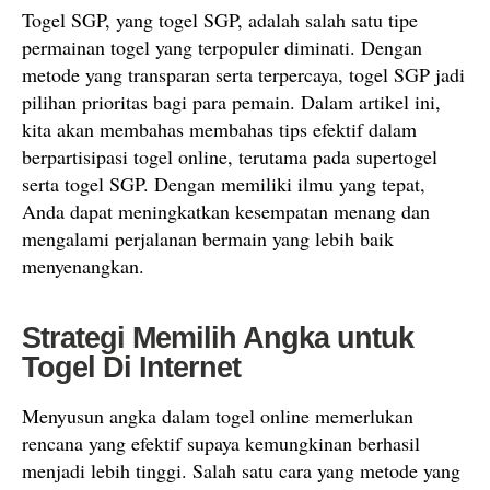
Togel SGP, yang togel SGP, adalah salah satu tipe
permainan togel yang terpopuler diminati. Dengan
metode yang transparan serta terpercaya, togel SGP jadi
pilihan prioritas bagi para pemain. Dalam artikel ini,
kita akan membahas membahas tips efektif dalam
berpartisipasi togel online, terutama pada supertogel
serta togel SGP. Dengan memiliki ilmu yang tepat,
Anda dapat meningkatkan kesempatan menang dan
mengalami perjalanan bermain yang lebih baik
menyenangkan.
Strategi Memilih Angka untuk
Togel Di Internet
Menyusun angka dalam togel online memerlukan
rencana yang efektif supaya kemungkinan berhasil
menjadi lebih tinggi. Salah satu cara yang metode yang