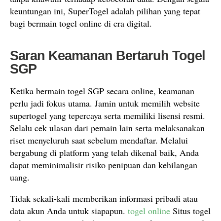
keuntungan ini, SuperTogel adalah pilihan yang tepat
bagi bermain togel online di era digital.
Saran Keamanan Bertaruh Togel
SGP
Ketika bermain togel SGP secara online, keamanan
perlu jadi fokus utama. Jamin untuk memilih website
supertogel yang tepercaya serta memiliki lisensi resmi.
Selalu cek ulasan dari pemain lain serta melaksanakan
riset menyeluruh saat sebelum mendaftar. Melalui
bergabung di platform yang telah dikenal baik, Anda
dapat meminimalisir risiko penipuan dan kehilangan
uang.
Tidak sekali-kali memberikan informasi pribadi atau
data akun Anda untuk siapapun.
togel online
Situs togel