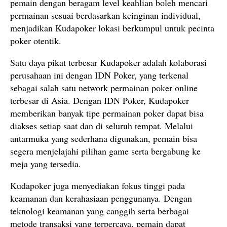
pemain dengan beragam level keahlian boleh mencari
permainan sesuai berdasarkan keinginan individual,
menjadikan Kudapoker lokasi berkumpul untuk pecinta
poker otentik.
Satu daya pikat terbesar Kudapoker adalah kolaborasi
perusahaan ini dengan IDN Poker, yang terkenal
sebagai salah satu network permainan poker online
terbesar di Asia. Dengan IDN Poker, Kudapoker
memberikan banyak tipe permainan poker dapat bisa
diakses setiap saat dan di seluruh tempat. Melalui
antarmuka yang sederhana digunakan, pemain bisa
segera menjelajahi pilihan game serta bergabung ke
meja yang tersedia.
Kudapoker juga menyediakan fokus tinggi pada
keamanan dan kerahasiaan penggunanya. Dengan
teknologi keamanan yang canggih serta berbagai
metode transaksi yang terpercaya, pemain dapat