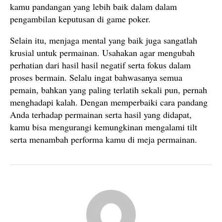
kamu pandangan yang lebih baik dalam dalam
pengambilan keputusan di game poker.
Selain itu, menjaga mental yang baik juga sangatlah
krusial untuk permainan. Usahakan agar mengubah
perhatian dari hasil hasil negatif serta fokus dalam
proses bermain. Selalu ingat bahwasanya semua
pemain, bahkan yang paling terlatih sekali pun, pernah
menghadapi kalah. Dengan memperbaiki cara pandang
Anda terhadap permainan serta hasil yang didapat,
kamu bisa mengurangi kemungkinan mengalami tilt
serta menambah performa kamu di meja permainan.