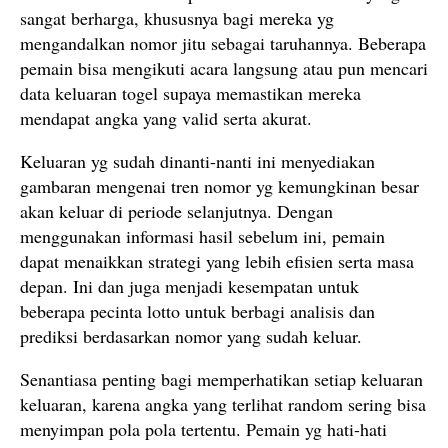
sangat berharga, khususnya bagi mereka yg
mengandalkan nomor jitu sebagai taruhannya. Beberapa
pemain bisa mengikuti acara langsung atau pun mencari
data keluaran togel supaya memastikan mereka
mendapat angka yang valid serta akurat.
Keluaran yg sudah dinanti-nanti ini menyediakan
gambaran mengenai tren nomor yg kemungkinan besar
akan keluar di periode selanjutnya. Dengan
menggunakan informasi hasil sebelum ini, pemain
dapat menaikkan strategi yang lebih efisien serta masa
depan. Ini dan juga menjadi kesempatan untuk
beberapa pecinta lotto untuk berbagi analisis dan
prediksi berdasarkan nomor yang sudah keluar.
Senantiasa penting bagi memperhatikan setiap keluaran
keluaran, karena angka yang terlihat random sering bisa
menyimpan pola pola tertentu. Pemain yg hati-hati