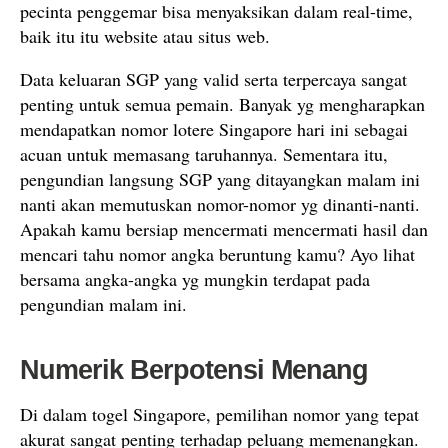
pecinta penggemar bisa menyaksikan dalam real-time,
baik itu itu website atau situs web.
Data keluaran SGP yang valid serta terpercaya sangat
penting untuk semua pemain. Banyak yg mengharapkan
mendapatkan nomor lotere Singapore hari ini sebagai
acuan untuk memasang taruhannya. Sementara itu,
pengundian langsung SGP yang ditayangkan malam ini
nanti akan memutuskan nomor-nomor yg dinanti-nanti.
Apakah kamu bersiap mencermati mencermati hasil dan
mencari tahu nomor angka beruntung kamu? Ayo lihat
bersama angka-angka yg mungkin terdapat pada
pengundian malam ini.
Numerik Berpotensi Menang
Di dalam togel Singapore, pemilihan nomor yang tepat
akurat sangat penting terhadap peluang memenangkan.