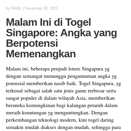
by
RAf4L
|
November 30, 2025
Malam Ini di Togel
Singapore: Angka yang
Berpotensi
Memenangkan
Malam ini, beberapa penjudi lotere Singapura yg
dengan semangat menunggu pengumuman angka yg
potensial memberikan nasib baik. Togel Singapura, yg
terkenal sebagai salah satu jenis game terbesar serta
sangat populer di dalam wilayah Asia, memberikan
beraneka kemungkinan bagi kalangan petaruh dalam
meraih keuntungan yg menguntungkan. Dengan
perkembangan teknologi modern, kini togel daring
semakin mudah diakses dengan mudah, sehingga para