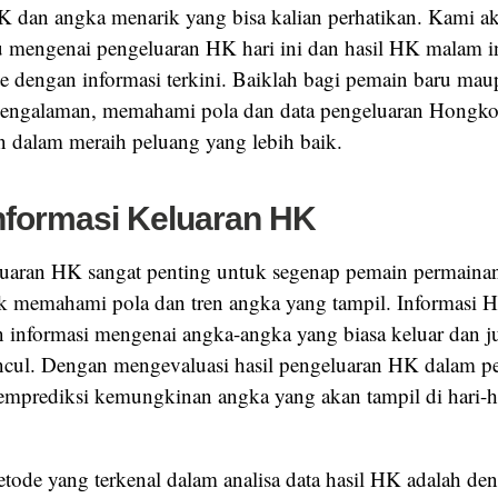
K dan angka menarik yang bisa kalian perhatikan. Kami 
ru mengenai pengeluaran HK hari ini dan hasil HK malam i
ate dengan informasi terkini. Baiklah bagi pemain baru ma
pengalaman, memahami pola dan data pengeluaran Hongko
 dalam meraih peluang yang lebih baik.
Informasi Keluaran HK
eluaran HK sangat penting untuk segenap pemain permainan
memahami pola dan tren angka yang tampil. Informasi H
 informasi mengenai angka-angka yang biasa keluar dan 
uncul. Dengan mengevaluasi hasil pengeluaran HK dalam per
mprediksi kemungkinan angka yang akan tampil di hari-h
etode yang terkenal dalam analisa data hasil HK adalah de