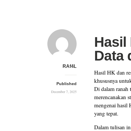
Hasil
Data 
RAf4L
Hasil HK dan re
khususnya untuk
Published
Di dalam ranah 
December 7, 2025
merencanakan st
mengenai hasil 
yang tepat.
Dalam tulisan i