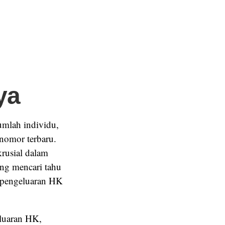
ya
umlah individu,
nomor terbaru.
krusial dalam
ang mencari tahu
i pengeluaran HK
eluaran HK,