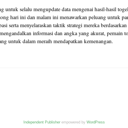
ing untuk selalu mengupdate data mengenai hasil-hasil tog
ng hari ini dan malam ini menawarkan peluang untuk par
ipasi serta menyelaraskan taktik strategi mereka berdasarkan 
 mengandalkan informasi dan angka yang akurat, pemain to
ng untuk dalam meraih mendapatkan kemenangan.
Independent Publisher
empowered by
WordPress