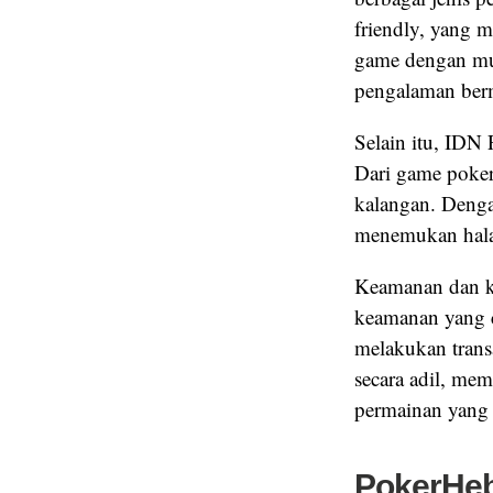
friendly, yang
game dengan mud
pengalaman berm
Selain itu, IDN
Dari game poker 
kalangan. Dengan
menemukan halan
Keamanan dan ke
keamanan yang c
melakukan tran
secara adil, me
permainan yang 
PokerHeb