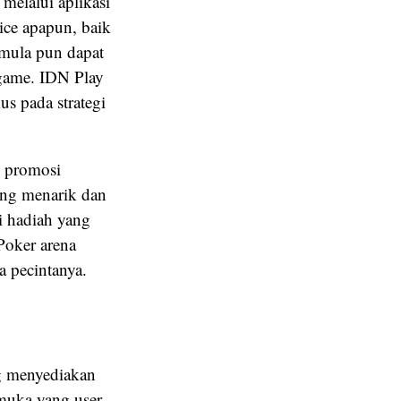
melalui aplikasi
ce apapun, baik
emula pun dapat
game. IDN Play
us pada strategi
n promosi
ang menarik dan
i hadiah yang
Poker arena
 pecintanya.
ng menyediakan
rmuka yang user-