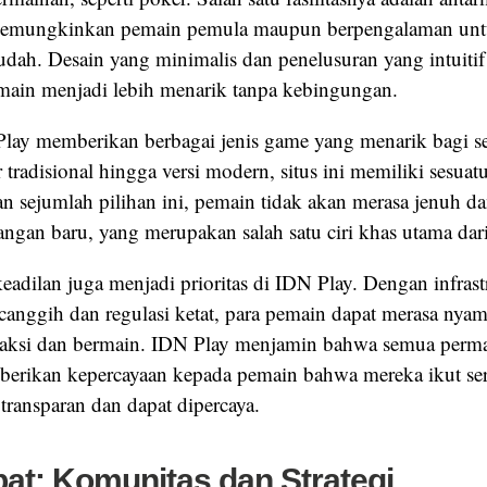
 memungkinkan pemain pemula maupun berpengalaman unt
ah. Desain yang minimalis dan penelusuran yang intuiti
ain menjadi lebih menarik tanpa kebingungan.
 Play memberikan berbagai jenis game yang menarik bagi s
tradisional hingga versi modern, situs ini memiliki sesua
 sejumlah pilihan ini, pemain tidak akan merasa jenuh da
gan baru, yang merupakan salah satu ciri khas utama dar
adilan juga menjadi prioritas di IDN Play. Dengan infrast
anggih dan regulasi ketat, para pemain dapat merasa nyam
saksi dan bermain. IDN Play menjamin bahwa semua perma
mberikan kepercayaan kepada pemain bahwa mereka ikut ser
transparan dan dapat dipercaya.
at: Komunitas dan Strategi