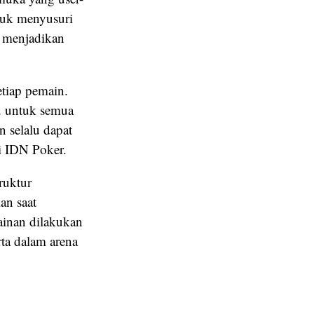
uk menyusuri
f menjadikan
etiap pemain.
tu untuk semua
n selalu dapat
i IDN Poker.
ruktur
an saat
inan dilakukan
ta dalam arena