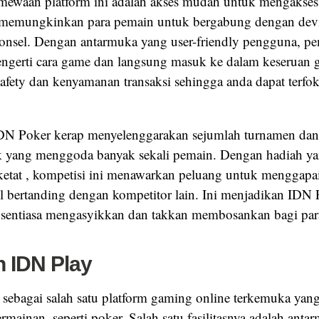
timewaan platform ini adalah akses mudah untuk mengakses 
 memungkinkan para pemain untuk bergabung dengan devi
onsel. Dengan antarmuka yang user-friendly pengguna, p
ngerti cara game dan langsung masuk ke dalam keseruan 
fety dan kenyamanan transaksi sehingga anda dapat terfok
IDN Poker kerap menyelenggarakan sejumlah turnamen da
k yang menggoda banyak sekali pemain. Dengan hadiah y
ketat , kompetisi ini menawarkan peluang untuk menggapa
 bertanding dengan kompetitor lain. Ini menjadikan IDN 
sentiasa mengasyikkan dan takkan membosankan bagi para
n IDN Play
 sebagai salah satu platform gaming online terkemuka ya
ermainan, seperti poker. Salah satu fasilitasnya adalah anta