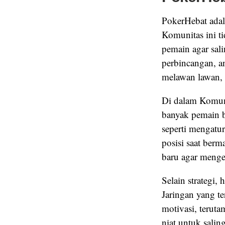
PokerHebat adal
Komunitas ini t
pemain agar sal
perbincangan, a
melawan lawan, 
Di dalam Komuni
banyak pemain b
seperti mengatu
posisi saat ber
baru agar menge
Selain strategi
Jaringan yang t
motivasi, terut
niat untuk sal