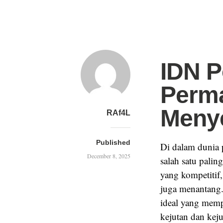
IDN P
Perma
Meny
RAf4L
Published
Di dalam dunia 
December 8, 2025
salah satu pali
yang kompetitif
juga menantang
ideal yang memp
kejutan dan keju