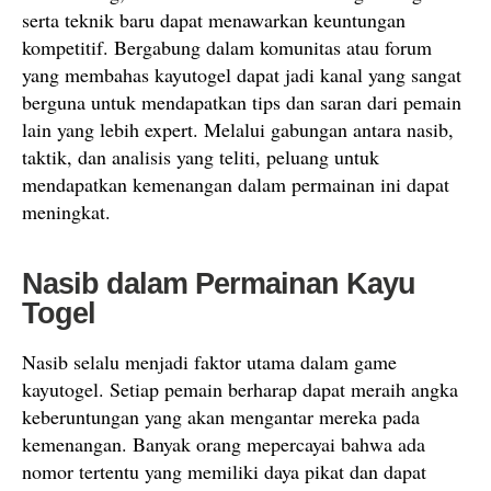
serta teknik baru dapat menawarkan keuntungan
kompetitif. Bergabung dalam komunitas atau forum
yang membahas kayutogel dapat jadi kanal yang sangat
berguna untuk mendapatkan tips dan saran dari pemain
lain yang lebih expert. Melalui gabungan antara nasib,
taktik, dan analisis yang teliti, peluang untuk
mendapatkan kemenangan dalam permainan ini dapat
meningkat.
Nasib dalam Permainan Kayu
Togel
Nasib selalu menjadi faktor utama dalam game
kayutogel. Setiap pemain berharap dapat meraih angka
keberuntungan yang akan mengantar mereka pada
kemenangan. Banyak orang mepercayai bahwa ada
nomor tertentu yang memiliki daya pikat dan dapat