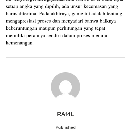
setiap angka yang dipilih, ada unsur kecemasan yang
harus diterima. Pada akhirnya, game ini adalah tentang
mengapresiasi proses dan menyadari bahwa baiknya
keberuntungan maupun perhitungan yang tepat
memiliki perannya sendiri dalam proses menuju
kemenangan.
RAf4L
Published