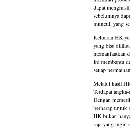
dapat menghasil
sebelumnya dapa
muncul, yang se
Keluaran HK yan
yang bisa diliha
memanfaatkan da
Ini membantu da
setiap permaina
Melalui hasil HK
Terdapat angka-
Dengan memeriksa
berharap untuk
HK bukan hanya 
saja yang ingin 