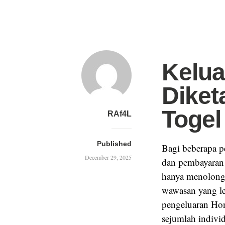
Kelua
Diket
Togel
RAf4L
Published
Bagi beberapa p
December 29, 2025
dan pembayaran 
hanya menolong 
wawasan yang le
pengeluaran Ho
sejumlah indivi