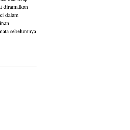
t diramalkan
nci dalam
inan
-mata sebelumnya