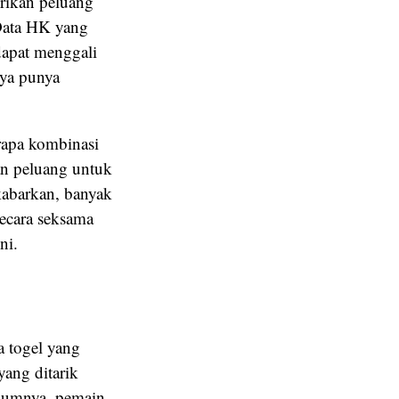
rikan peluang
 Data HK yang
 dapat menggali
nya punya
rapa kombinasi
an peluang untuk
kabarkan, banyak
ecara seksama
ni.
a togel yang
yang ditarik
belumnya, pemain