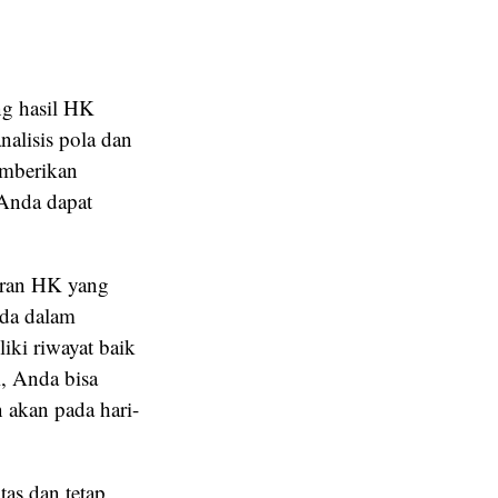
ng hasil HK
alisis pola dan
emberikan
 Anda dapat
uaran HK yang
nda dalam
ki riwayat baik
i, Anda bisa
 akan pada hari-
tas dan tetap