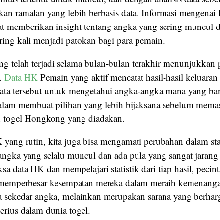
kan ramalan yang lebih berbasis data. Informasi mengenai
t memberikan insight tentang angka yang sering muncul d
ring kali menjadi patokan bagi para pemain.
g telah terjadi selama bulan-bulan terakhir menunjukkan p
t.
Data HK
Pemain yang aktif mencatat hasil-hasil keluara
ta tersebut untuk mengetahui angka-angka mana yang ban
lam membuat pilihan yang lebih bijaksana sebelum mema
n togel Hongkong yang diadakan.
 yang rutin, kita juga bisa mengamati perubahan dalam sta
angka yang selalu muncul dan ada pula yang sangat jarang
 data HK dan mempelajari statistik dari tiap hasil, pecint
 memperbesar kesempatan mereka dalam meraih kemenanga
sekedar angka, melainkan merupakan sarana yang berharg
serius dalam dunia togel.