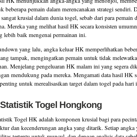
hasil HK menunjukkan angka-angka yang menonjol, membe
k beberapa pemain dalam merencanakan strategi sendiri.
 sangat krusial dalam dunia togel, sebab dari para pemain
na. Mereka yang melihat hasil HK secara konsisten umum
lebih baik mengenai permainan ini.
undown yang lalu, angka keluar HK memperlihatkan bebe
lang tampak, mengingatkan pemain untuk tidak melewatk
han. Menjelang pengeluaran HK malam ini yang segera di
ngan mendukung pada mereka. Mengamati data hasil HK s
penting untuk merealisasikan target dalam togel pada hari i
Statistik Togel Hongkong
atistik Togel HK adalah komponen krusial bagi para pecint
uktur dan kecenderungan angka yang ditarik. Setiap angka 
litas tertentu untuk muncul, dan dengan analisis data se