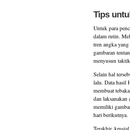
Tips unt
Untuk para penci
dalam rutin. Me
tren angka yang
gambaran tentan
menyusun taktik
Selain hal ters
lalu. Data hasi
membuat tebakan
dan laksanakan 
memiliki gambar
hari berikutnya.
Terakhir, krusia