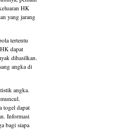
 keluaran HK
an yang jarang
ola tertentu
n HK dapat
yak dihasilkan.
sang angka di
tistik angka.
 muncul.
a togel dapat
n. Informasi
a bagi siapa